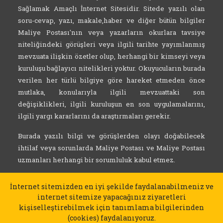
Sağlamak Amaçlı İnternet Sitesidir. Sitede yazılı olan
soru-cevap, yazı, makale,haber ve diğer bütün bilgiler
Maliye Postası'nın veya yazarların okurlara tavsiye
niteliğindeki görüşleri veya ilgili tarihte yayımlanmış
mevzuata ilişkin özetler olup, herhangi bir kimseyi veya
kuruluşu bağlayıcı nitelikleri yoktur. Okuyucuların burada
verilen her türlü bilgiye göre hareket etmeden önce
mutlaka, konularıyla ilgili mevzuattaki son
değişiklikleri, ilgili kuruluşun en son uygulamalarını,
ilgili yargı kararlarını da araştırmaları gerekir.
Burada yazılı bilgi ve görüşlerden olayı doğabilecek
ihtilaf veya sorunlarda Maliye Postası ve Maliye Postası
uzmanları herhangi bir sorumluluk kabul etmez.
İnternet sitemizden en iyi şekilde faydalanabilmeniz ve
internet sitemize yapacağınız ziyaretleri
kişiselleştirebilmek için tanımlama bilgilerinden
(cookies) faydalanıyoruz.