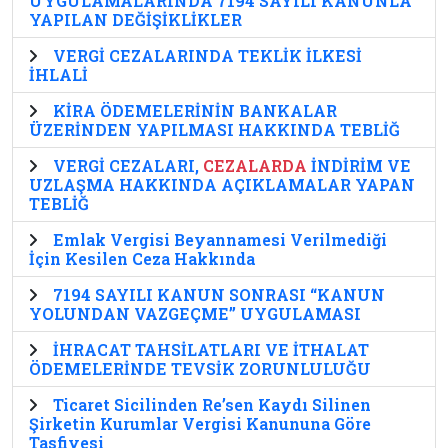
UYGULAMALARINDA 7194 SAYILI KANUNLA
YAPILAN DEĞİŞİKLİKLER
VERGİ CEZALARINDA TEKLİK İLKESİ
İHLALİ
KİRA ÖDEMELERİNİN BANKALAR
ÜZERİNDEN YAPILMASI HAKKINDA TEBLİĞ
VERGİ CEZALARI,
CEZALARDA
İNDİRİM VE
UZLAŞMA HAKKINDA AÇIKLAMALAR YAPAN
TEBLİĞ
Emlak Vergisi Beyannamesi Verilmediği
İçin Kesilen Ceza Hakkında
7194 SAYILI KANUN SONRASI “KANUN
YOLUNDAN VAZGEÇME” UYGULAMASI
İHRACAT TAHSİLATLARI VE İTHALAT
ÖDEMELERİNDE TEVSİK ZORUNLULUĞU
Ticaret Sicilinden Re’sen Kaydı Silinen
Şirketin Kurumlar Vergisi Kanununa Göre
Tasfiyesi