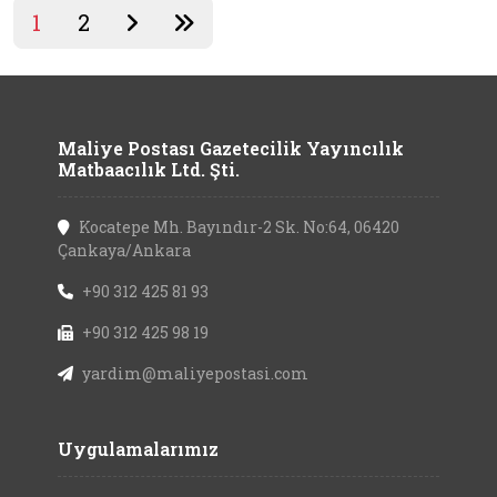
1
2
Maliye Postası Gazetecilik Yayıncılık
Matbaacılık Ltd. Şti.
Kocatepe Mh. Bayındır-2 Sk. No:64, 06420
Çankaya/Ankara
+90 312 425 81 93
+90 312 425 98 19
yardim@maliyepostasi.com
Uygulamalarımız