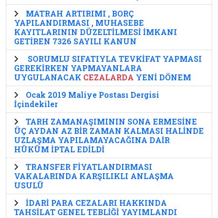
MATRAH ARTIRIMI , BORÇ
YAPILANDIRMASI , MUHASEBE
KAYITLARININ DÜZELTİLMESİ İMKANI
GETİREN 7326 SAYILI KANUN
SORUMLU SIFATIYLA TEVKİFAT YAPMASI
GEREKİRKEN YAPMAYANLARA
UYGULANACAK
CEZALARDA
YENİ DÖNEM
Ocak 2019 Maliye Postası Dergisi
İçindekiler
TARH ZAMANAŞIMININ SONA ERMESİNE
ÜÇ AYDAN AZ BİR ZAMAN KALMASI HALİNDE
UZLAŞMA YAPILAMAYACAĞINA DAİR
HÜKÜM İPTAL EDİLDİ
TRANSFER FİYATLANDIRMASI
VAKALARINDA KARŞILIKLI ANLAŞMA
USULÜ
İDARİ PARA CEZALARI HAKKINDA
TAHSİLAT GENEL TEBLİĞİ YAYIMLANDI