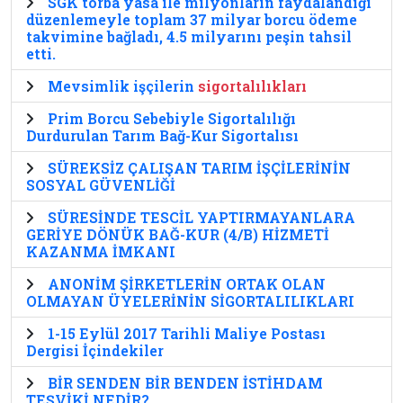
SGK torba yasa ile milyonların faydalandığı
düzenlemeyle toplam 37 milyar borcu ödeme
takvimine bağladı, 4.5 milyarını peşin tahsil
etti.
Mevsimlik işçilerin
sigortalılıkları
Prim Borcu Sebebiyle Sigortalılığı
Durdurulan Tarım Bağ-Kur Sigortalısı
SÜREKSİZ ÇALIŞAN TARIM İŞÇİLERİNİN
SOSYAL GÜVENLİĞİ
SÜRESİNDE TESCİL YAPTIRMAYANLARA
GERİYE DÖNÜK BAĞ-KUR (4/B) HİZMETİ
KAZANMA İMKANI
ANONİM ŞİRKETLERİN ORTAK OLAN
OLMAYAN ÜYELERİNİN SİGORTALILIKLARI
1-15 Eylül 2017 Tarihli Maliye Postası
Dergisi İçindekiler
BİR SENDEN BİR BENDEN İSTİHDAM
TEŞVİKİ NEDİR?