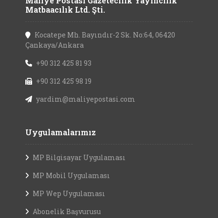
Maliye Postası Gazetecilik Yayıncılık
Matbaacılık Ltd. Şti.
Kocatepe Mh. Bayındır-2 Sk. No:64, 06420
Çankaya/Ankara
+90 312 425 81 93
+90 312 425 98 19
yardim@maliyepostasi.com
Uygulamalarımız
MP Bilgisayar Uygulaması
MP Mobil Uygulaması
MP Wep Uygulaması
Abonelik Başvurusu