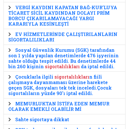
VERGİ KAYDINI KAPATAN BAĞ-KUR’LUYA
TİCARET SİCİL KAYDINDAN DOLAYI PRİM
BORCU ÇIKARILAMAYACAĞI YARGI
KARARIYLA KESİNLEŞTİ
EV HİZMETLERİNDE ÇALIŞTIRILANLARIN
SİGORTALILIKLARI
Sosyal Güvenlik Kurumu (SGK) tarafından
son 1 yılda yapılan denetimlerde 476 işyerinin
sahte olduğu tespit edildi. Bu denetimlerde 44
bin 260 kişinin
sigortalılıkları
da iptal edildi.
Çocuklarla ilgili
sigortalılıkları
n fiilî
çalışmaya dayanmaması üzerine harekete
geçen SGK, dosyaları tek tek inceledi.Çocuk
sigortalıların yüzde 90'ı iptal edildi.
MEMURLUKTAN İSTİFA EDEN MEMUR
OLARAK EMEKLİ OLABİLİR Mİ
Sahte sigortaya dikkat