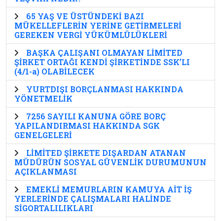
65 YAŞ VE ÜSTÜNDEKİ BAZI
MÜKELLEFLERİN YERİNE GETİRMELERİ
GEREKEN VERGİ YÜKÜMLÜLÜKLERİ
BAŞKA ÇALIŞANI OLMAYAN LİMİTED
ŞİRKET ORTAĞI KENDİ ŞİRKETİNDE SSK’LI
(4/1-a) OLABİLECEK
YURTDIŞI BORÇLANMASI HAKKINDA
YÖNETMELİK
7256 SAYILI KANUNA GÖRE BORÇ
YAPILANDIRMASI HAKKINDA SGK
GENELGELERİ
LİMİTED ŞİRKETE DIŞARDAN ATANAN
MÜDÜRÜN SOSYAL GÜVENLİK DURUMUNUN
AÇIKLANMASI
EMEKLİ MEMURLARIN KAMUYA AİT İŞ
YERLERİNDE ÇALIŞMALARI HALİNDE
SİGORTALILIKLARI