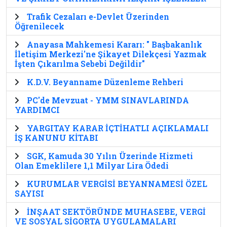
Trafik Cezaları e-Devlet Üzerinden
Öğrenilecek
Anayasa Mahkemesi Kararı: " Başbakanlık
İletişim Merkezi'ne Şikayet Dilekçesi Yazmak
İşten Çıkarılma Sebebi Değildir"
K.D.V. Beyanname Düzenleme Rehberi
PC'de Mevzuat - YMM SINAVLARINDA
YARDIMCI
YARGITAY KARAR İÇTİHATLI AÇIKLAMALI
İŞ KANUNU KİTABI
SGK, Kamuda 30 Yılın Üzerinde Hizmeti
Olan Emeklilere 1,1 Milyar Lira Ödedi
KURUMLAR VERGİSİ BEYANNAMESİ ÖZEL
SAYISI
İNŞAAT SEKTÖRÜNDE MUHASEBE, VERGİ
VE SOSYAL SİGORTA UYGULAMALARI