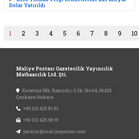
Dolar Yatırıldı
1
2
3
4
5
6
7
8
9
10
Maliye Postası Gazetecilik Yayıncılık
Matbaacılık Ltd. Şti.
Kocatepe Mh. Bayındır-2 Sk. No:64, 06420
Çankaya/Ankara
+90 312 425 81 93
+90 312 425 98 19
yardim@maliyepostasi.com