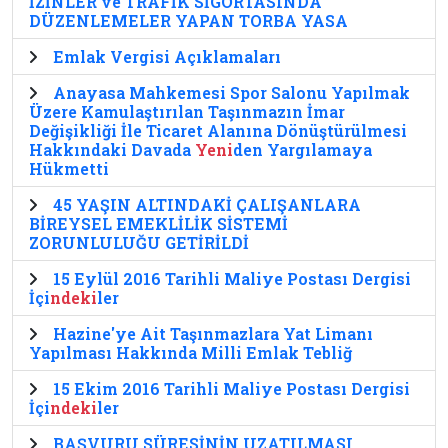
İZİNLER ve TRAFİK SİGORTASINDA
DÜZENLEMELER YAPAN TORBA YASA
Emlak Vergisi Açıklamaları
Anayasa Mahkemesi Spor Salonu Yapılmak
Üzere Kamulaştırılan Taşınmazın İmar
Değişikliği İle Ticaret Alanına Dönüştürülmesi
Hakkındaki Davada
Yeni
den Yargılamaya
Hükmetti
45 YAŞIN ALTINDAKİ ÇALIŞANLARA
BİREYSEL EMEKLİLİK SİSTEMİ
ZORUNLULUĞU GETİRİLDİ
15 Eylül 2016 Tarihli Maliye Postası Dergisi
İçi
ndeki
ler
Hazine'ye Ait Taşınmazlara Yat Limanı
Yapılması Hakkında Milli Emlak Tebliğ
15 Ekim 2016 Tarihli Maliye Postası Dergisi
İçi
ndeki
ler
BAŞVURU SÜRESİNİN UZATILMASI