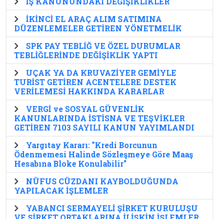
İŞ KANUNUNDAKİ DEĞİŞİKLİKLER
İKİNCİ EL ARAÇ ALIM SATIMINA
DÜZENLEMELER GETİREN YÖNETMELİK
SPK PAY TEBLİĞ VE ÖZEL DURUMLAR
TEBLİĞLERİNDE DEĞİŞİKLİK YAPTI
UÇAK YA DA KRUVAZİYER GEMİYLE
TURİST GETİREN ACENTELERE DESTEK
VERİLEMESİ HAKKINDA KARARLAR
VERGİ ve SOSYAL GÜVENLİK
KANUNLARINDA İSTİSNA VE TEŞVİKLER
GETİREN 7103 SAYILI KANUN YAYIMLANDI
Yargıtay Kararı: "Kredi Borcunun
Ödenmemesi Halinde Sözleşmeye Göre Maaş
Hesabına Bloke Konulabilir"
NÜFUS CÜZDANI KAYBOLDUĞUNDA
YAPILACAK İŞLEMLER
YABANCI SERMAYELİ ŞİRKET KURULUŞU
VE ŞİRKET ORTAKLARINA İLİŞKİN İŞLEMLER