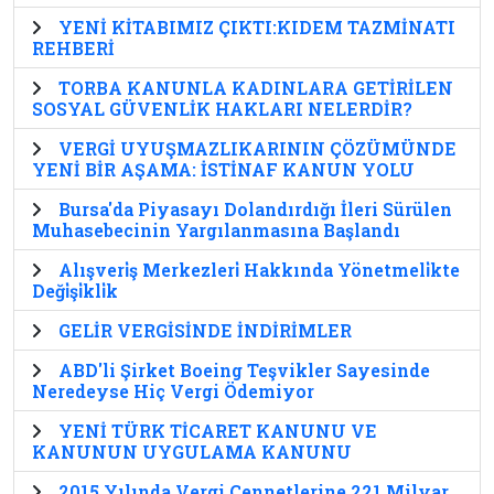
YENİ KİTABIMIZ ÇIKTI:KIDEM TAZMİNATI
REHBERİ
TORBA KANUNLA KADINLARA GETİRİLEN
SOSYAL GÜVENLİK HAKLARI NELERDİR?
VERGİ UYUŞMAZLIKARININ ÇÖZÜMÜNDE
YENİ BİR AŞAMA: İSTİNAF KANUN YOLU
Bursa'da Piyasayı Dolandırdığı İleri Sürülen
Muhasebecinin Yargılanmasına Başlandı
Alışveri̇ş Merkezleri̇ Hakkında Yönetmeli̇kte
Deği̇şi̇kli̇k
GELİR VERGİSİNDE İNDİRİMLER
ABD'li Şirket Boeing Teşvikler Sayesinde
Neredeyse Hiç Vergi Ödemiyor
YENİ TÜRK TİCARET KANUNU VE
KANUNUN UYGULAMA KANUNU
2015 Yılında Vergi Cennetlerine 221 Milyar