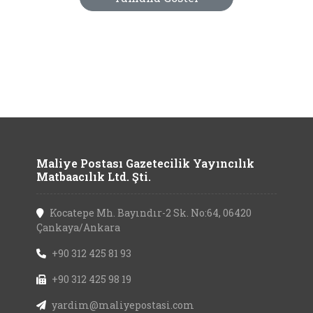
Maliye Postası Gazetecilik Yayıncılık
Matbaacılık Ltd. Şti.
Kocatepe Mh. Bayındır-2 Sk. No:64, 06420
Çankaya/Ankara
+90 312 425 81 93
+90 312 425 98 19
yardim@maliyepostasi.com