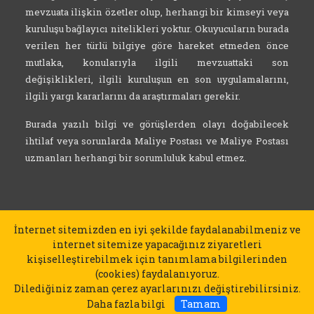
mevzuata ilişkin özetler olup, herhangi bir kimseyi veya
kuruluşu bağlayıcı nitelikleri yoktur. Okuyucuların burada
verilen her türlü bilgiye göre hareket etmeden önce
mutlaka, konularıyla ilgili mevzuattaki son
değişiklikleri, ilgili kuruluşun en son uygulamalarını,
ilgili yargı kararlarını da araştırmaları gerekir.
Burada yazılı bilgi ve görüşlerden olayı doğabilecek
ihtilaf veya sorunlarda Maliye Postası ve Maliye Postası
uzmanları herhangi bir sorumluluk kabul etmez.
İnternet sitemizden en iyi şekilde faydalanabilmeniz ve
internet sitemize yapacağınız ziyaretleri
kişiselleştirebilmek için tanımlama bilgilerinden
(cookies) faydalanıyoruz.
Dilediğiniz zaman çerez ayarlarınızı değiştirebilirsiniz.
Daha fazla bilgi
Tamam