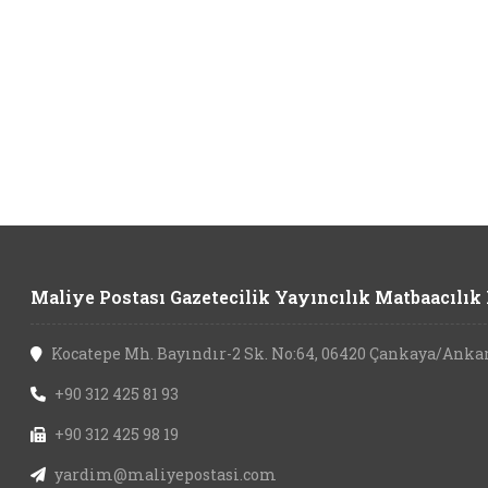
Maliye Postası Gazetecilik Yayıncılık Matbaacılık L
Kocatepe Mh. Bayındır-2 Sk. No:64, 06420 Çankaya/Anka
+90 312 425 81 93
+90 312 425 98 19
yardim@maliyepostasi.com