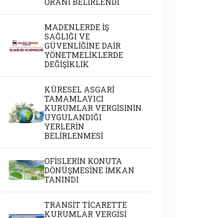
ORANI BELİRLENDİ
MADENLERDE İŞ
SAĞLIĞI VE
GÜVENLİĞİNE DAİR
YÖNETMELİKLERDE
DEĞİŞİKLİK
KÜRESEL ASGARİ
TAMAMLAYICI
KURUMLAR VERGİSİNİN
UYGULANDIĞI
YERLERİN
BELİRLENMESİ
OFİSLERİN KONUTA
DÖNÜŞMESİNE İMKAN
TANINDI
TRANSİT TİCARETTE
KURUMLAR VERGİSİ