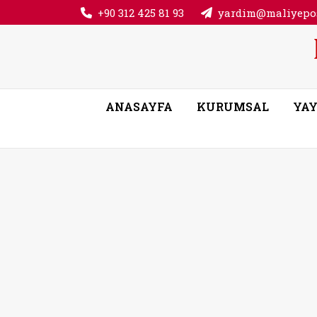
+90 312 425 81 93
yardim@maliyepos
ANASAYFA
KURUMSAL
YAY