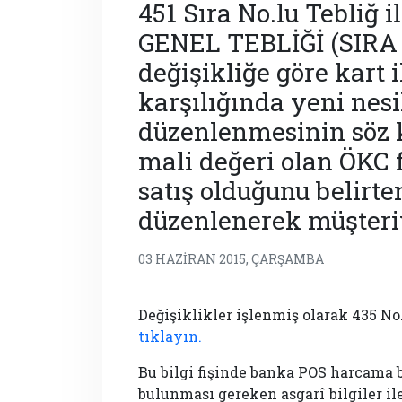
451 Sıra No.lu Tebli
GENEL TEBLİĞİ (SIRA 
değişikliğe göre kart 
karşılığında yeni nesi
düzenlenmesinin söz 
mali değeri olan ÖKC fi
satış olduğunu belirten
düzenlenerek müşteri
03 HAZIRAN 2015, ÇARŞAMBA
Değişiklikler işlenmiş olarak 435 N
tıklayın.
Bu bilgi fişinde banka POS harcama bi
bulunması gereken asgarî bilgiler il