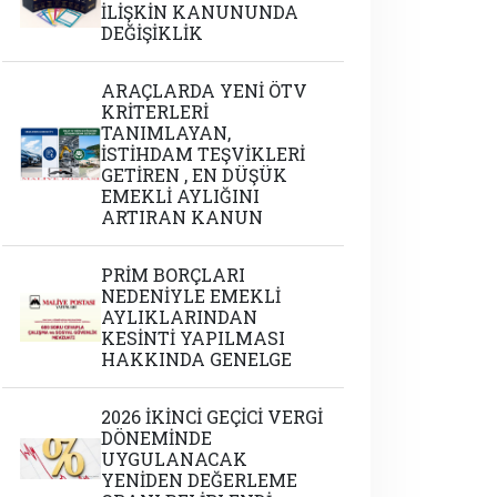
İLİŞKİN KANUNUNDA
DEĞİŞİKLİK
ARAÇLARDA YENİ ÖTV
KRİTERLERİ
TANIMLAYAN,
İSTİHDAM TEŞVİKLERİ
GETİREN , EN DÜŞÜK
EMEKLİ AYLIĞINI
ARTIRAN KANUN
PRİM BORÇLARI
NEDENİYLE EMEKLİ
AYLIKLARINDAN
KESİNTİ YAPILMASI
HAKKINDA GENELGE
2026 İKİNCİ GEÇİCİ VERGİ
DÖNEMİNDE
UYGULANACAK
YENİDEN DEĞERLEME