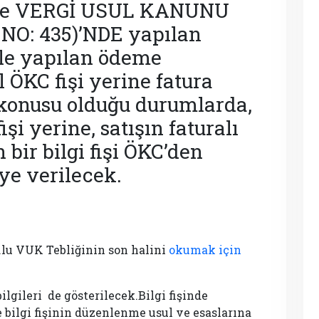
ğ ile VERGİ USUL KANUNU
NO: 435)’NDE yapılan
ile yapılan ödeme
l ÖKC fişi yerine fatura
konusu olduğu durumlarda,
şi yerine, satışın faturalı
 bir bilgi fişi ÖKC’den
ye verilecek.
o.lu VUK Tebliğinin son halini
okumak için
lgileri de gösterilecek.Bilgi fişinde
e bilgi fişinin düzenlenme usul ve esaslarına