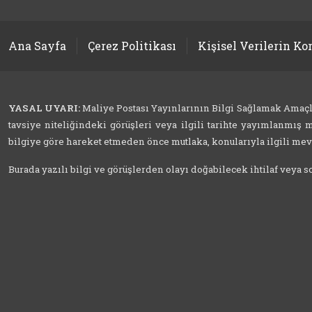
Ana Sayfa
Çerez Politikası
Kişisel Verilerin K
YASAL UYARI:
Maliye Postası Yayınlarının Bilgi Sağlamak Amaçlı İ
tavsiye niteliğindeki görüşleri veya ilgili tarihte yayımlanmış m
bilgiye göre hareket etmeden önce mutlaka, konularıyla ilgili mevzu
Burada yazılı bilgi ve görüşlerden olayı doğabilecek ihtilaf veya