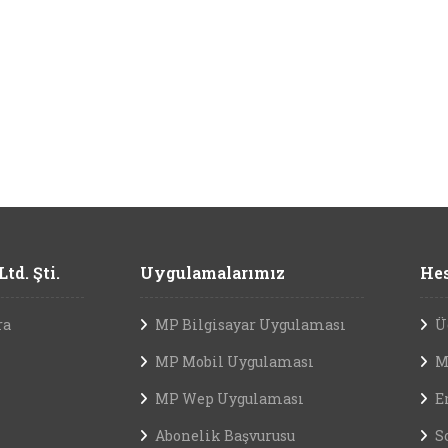
td. Şti.
Uygulamalarımız
Hes
ra
MP Bilgisayar Uygulaması
Ü
MP Mobil Uygulaması
M
MP Wep Uygulaması
E
Abonelik Başvurusu
S