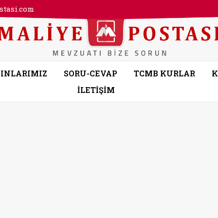
tasi.com
INLARIMIZ
SORU-CEVAP
TCMB KURLAR
K
İLETİŞİM