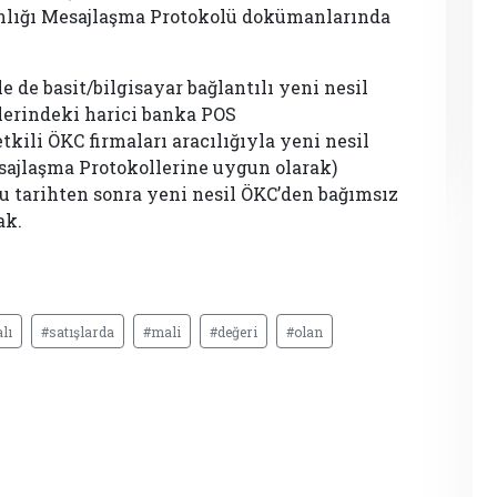
kanlığı Mesajlaşma Protokolü dokümanlarında
e de basit/bilgisayar bağlantılı yeni nesil
lerindeki harici banka POS
tkili ÖKC firmaları aracılığıyla yeni nesil
esajlaşma Protokollerine uygun olarak)
Bu tarihten sonra yeni nesil ÖKC’den bağımsız
ak.
lı
#satışlarda
#mali
#değeri
#olan