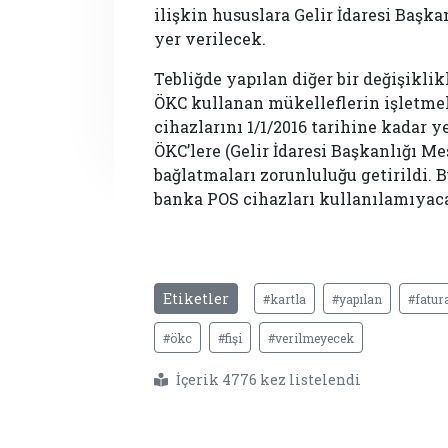
ilişkin hususlara Gelir İdaresi Baş
yer verilecek.
Tebliğde yapılan diğer bir değişiklikl
ÖKC kullanan mükelleflerin işletme
cihazlarını
1/1/2016
tarihine kadar ye
ÖKC’lere (Gelir İdaresi Başkanlığı M
bağlatmaları zorunluluğu getirildi. 
banka POS cihazları kullanılamıyac
Etiketler
#kartla
#yapılan
#fatura
#ökc
#fişi
#verilmeyecek
İçerik 4776 kez listelendi