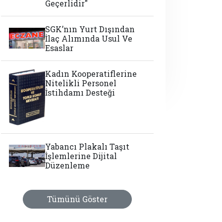
Geçerlidir"
SGK’nın Yurt Dışından
İlaç Alımında Usul Ve
Esaslar
Kadın Kooperatiflerine
Nitelikli Personel
İstihdamı Desteği
Yabancı Plakalı Taşıt
İşlemlerine Dijital
Düzenleme
Tümünü Göster