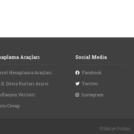
aplama Araçları
Social Media
cret Hesaplama Araçları
Facebook
.B. Döviz Kurları Arşivi
Twitter
nflasyon Verileri
Instagram
oru-Cevap
©
Maliye Postası