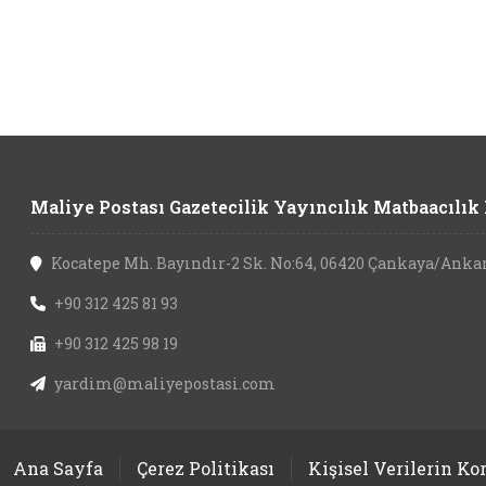
Maliye Postası Gazetecilik Yayıncılık Matbaacılık L
Kocatepe Mh. Bayındır-2 Sk. No:64, 06420 Çankaya/Anka
+90 312 425 81 93
+90 312 425 98 19
yardim@maliyepostasi.com
Ana Sayfa
Çerez Politikası
Kişisel Verilerin K