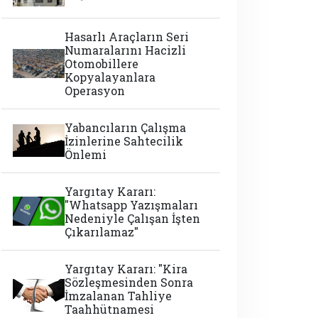
Hasarlı Araçların Seri
Numaralarını Hacizli
Otomobillere
Kopyalayanlara
Operasyon
Yabancıların Çalışma
İzinlerine Sahtecilik
Önlemi
Yargıtay Kararı:
"Whatsapp Yazışmaları
Nedeniyle Çalışan İşten
Çıkarılamaz"
Yargıtay Kararı: "Kira
Sözleşmesinden Sonra
İmzalanan Tahliye
Taahhütnamesi