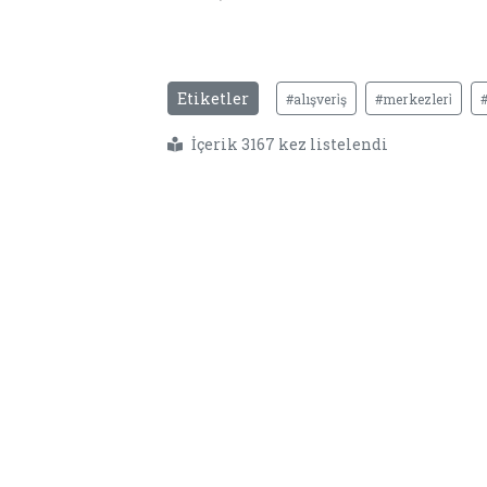
Etiketler
#alışveri̇ş
#merkezleri̇
İçerik 3167 kez listelendi