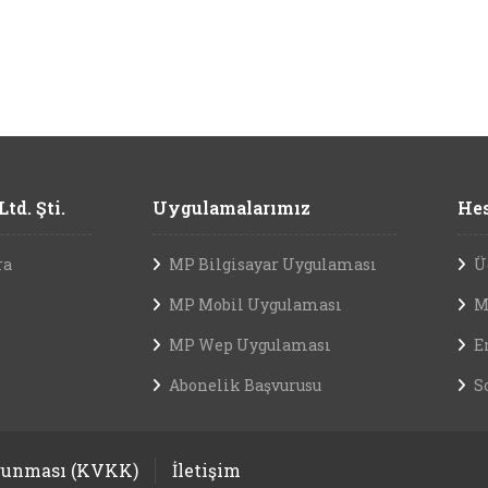
td. Şti.
Uygulamalarımız
Hes
ra
MP Bilgisayar Uygulaması
Ü
MP Mobil Uygulaması
M
MP Wep Uygulaması
E
Abonelik Başvurusu
S
orunması (KVKK)
İletişim