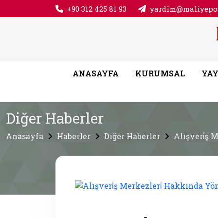
+90 312 425 81 93
yardim@maliyepos
ANASAYFA
KURUMSAL
YAY
Diğer Haberler
Anasayfa
Haberler
Diğer Haberler
Alışveri̇ş M