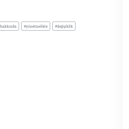
#hakkında
#yönetmeli̇kte
#deği̇şi̇kli̇k