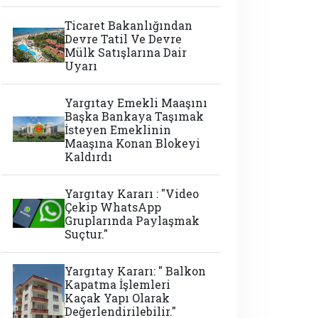
Ticaret Bakanlığından
Devre Tatil Ve Devre
Mülk Satışlarına Dair
Uyarı
Yargıtay Emekli Maaşını
Başka Bankaya Taşımak
İsteyen Emeklinin
Maaşına Konan Blokeyi
Kaldırdı
Yargıtay Kararı : "Video
Çekip WhatsApp
Gruplarında Paylaşmak
Suçtur."
Yargıtay Kararı: " Balkon
Kapatma İşlemleri
Kaçak Yapı Olarak
Değerlendirilebilir."