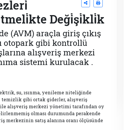
zleri̇
li̇kte Deği̇şi̇kli̇k
de (AVM) araçla giriş çıkış
 otopark gibi kontrollü
ışlarına alışveriş merkezi
ıma sistemi kurulacak .
ektrik, su, ısınma, yenileme niteliğinde
mizlik gibi ortak giderler, alışveriş
le alışveriş merkezi yönetimi tarafından oy
ü belirlenmemiş olması durumunda perakende
eriş merkezinin satış alanına oranı ölçüsünde