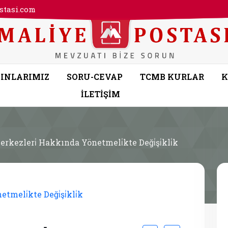
tasi.com
INLARIMIZ
SORU-CEVAP
TCMB KURLAR
K
İLETİŞİM
erkezleri̇ Hakkında Yönetmeli̇kte Deği̇şi̇kli̇k