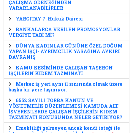
ÇALIŞMA ÖDENEĞİNDEN
YARARLANABİLİRLER
YARGITAY 7. Hukuk Dairesi
BANKALARCA VERİLEN PROMOSYONLAR
VERGİYE TABİ Mİ?
DÜNYA KADINLAR GÜNÜNE ÖZEL DOĞUM
YAPAN İŞÇİ- AYRIMCILIK YASAĞINA AYKIRI
DAVRANIŞ
KAMU KESİMİNDE ÇALIŞAN TAŞERON
İŞÇİLERİN KIDEM TAZMİNATI
Merkez iş yeri aynı il sınırında olmak üzere
başka bir yere taşınıyor.
6552 SAYILI TORBA KANUN VE
YÖNETMELİK DÜZENLEMESİ KAMUDA ALT
İŞVERENLERDE ÇALIŞAN İŞÇİLERİN KIDEM
TAZMİNATI KONUSUNDA NELER GETİRİYOR?
Emekliliği gelmeyen ancak kendi isteği ile