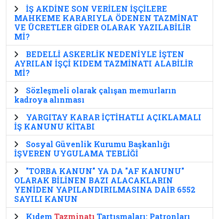
İŞ AKDİNE SON VERİLEN İŞÇİLERE
MAHKEME KARARIYLA ÖDENEN TAZMİNAT
VE ÜCRETLER GİDER OLARAK YAZILABİLİR
Mİ?
BEDELLİ ASKERLİK NEDENİYLE İŞTEN
AYRILAN İŞÇİ KIDEM TAZMİNATI ALABİLİR
Mİ?
Sözleşmeli olarak çalışan memurların
kadroya alınması
YARGITAY KARAR İÇTİHATLI AÇIKLAMALI
İŞ KANUNU KİTABI
Sosyal Güvenlik Kurumu Başkanlığı
İŞVEREN UYGULAMA TEBLİĞİ
"TORBA KANUN" YA DA "AF KANUNU"
OLARAK BİLİNEN BAZI ALACAKLARIN
YENİDEN YAPILANDIRILMASINA DAİR 6552
SAYILI KANUN
Kıdem
Tazminatı
Tartışmaları: Patronları