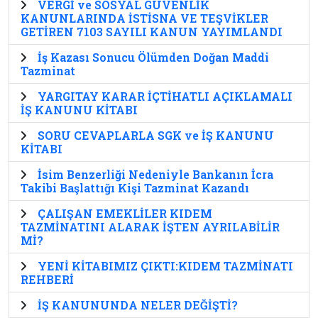
VERGİ ve SOSYAL GÜVENLİK
KANUNLARINDA İSTİSNA VE TEŞVİKLER
GETİREN 7103 SAYILI KANUN YAYIMLANDI
İş Kazası Sonucu Ölümden Doğan Maddi
Tazminat
YARGITAY KARAR İÇTİHATLI AÇIKLAMALI
İŞ KANUNU KİTABI
SORU CEVAPLARLA SGK ve İŞ KANUNU
KİTABI
İsim Benzerliği Nedeniyle Bankanın İcra
Takibi Başlattığı Kişi Tazminat Kazandı
ÇALIŞAN EMEKLİLER KIDEM
TAZMİNATINI ALARAK İŞTEN AYRILABİLİR
Mİ?
YENİ KİTABIMIZ ÇIKTI:KIDEM TAZMİNATI
REHBERİ
İŞ KANUNUNDA NELER DEĞİŞTİ?