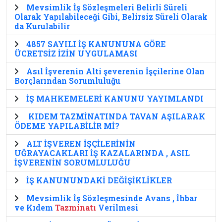
Mevsimlik İş Sözleşmeleri Belirli Süreli
Olarak Yapılabileceği Gibi, Belirsiz Süreli Olarak
da Kurulabilir
4857 SAYILI İŞ KANUNUNA GÖRE
ÜCRETSİZ İZİN UYGULAMASI
Asıl İşverenin Alti şeverenin İşçilerine Olan
Borçlarından Sorumluluğu
İŞ MAHKEMELERİ KANUNU YAYIMLANDI
KIDEM TAZMİNATINDA TAVAN AŞILARAK
ÖDEME YAPILABİLİR Mİ?
ALT İŞVEREN İŞÇİLERİNİN
UĞRAYACAKLARI İŞ KAZALARINDA , ASIL
İŞVERENİN SORUMLULUĞU
İŞ KANUNUNDAKİ DEĞİŞİKLİKLER
Mevsimlik İş Sözleşmesinde Avans , İhbar
ve Kıdem
Tazminatı
Verilmesi