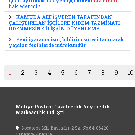
işten ayrılmak isteyen işçi kıdem
tazminatı
hak eder mi?
KAMUDA ALT İŞVEREN TARAFINDAN
ÇALIŞTIRILAN İŞÇİLERE KIDEM TAZMİNATI
ÖDENMESİNE İLİŞKİN DÜZENLEME
Yeni iş arama izni, bildirim süresi tanınarak
yapılan fesihlerde mümkündür.
1
2
3
4
5
6
7
8
9
10
Maliye Postası Gazetecilik Yayıncılık
Matbaacılık Ltd. Şti.
Kocatepe Mh. Bayındır-2 Sk. No:64, 06420
Çankaya/Ankara