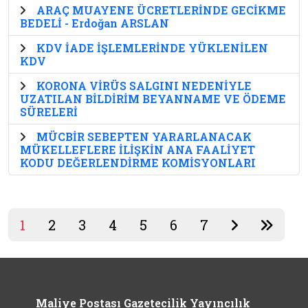
ARAÇ MUAYENE ÜCRETLERİNDE GECİKME
BEDELİ - Erdoğan ARSLAN
KDV İADE İŞLEMLERİNDE YÜKLENİLEN
KDV
KORONA VİRÜS SALGINI NEDENİYLE
UZATILAN BİLDİRİM BEYANNAME VE ÖDEME
SÜRELERİ
MÜCBİR SEBEPTEN YARARLANACAK
MÜKELLEFLERE İLİŞKİN ANA FAALİYET
KODU DEĞERLENDİRME KOMİSYONLARI
1
2
3
4
5
6
7
Maliye Postası Gazetecilik Yayıncılık