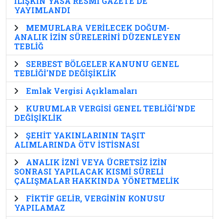
İLİŞKİN YASA RESMİ GAZETE'DE
YAYIMLANDI
MEMURLARA VERİLECEK DOĞUM-
ANALIK İZİN SÜRELERİNİ DÜZENLEYEN
TEBLİĞ
SERBEST BÖLGELER KANUNU GENEL
TEBLİĞİ'NDE DEĞİŞİKLİK
Emlak Vergisi Açıklamaları
KURUMLAR VERGİSİ GENEL TEBLİĞİ'NDE
DEĞİŞİKLİK
ŞEHİT YAKINLARININ TAŞIT
ALIMLARINDA ÖTV İSTİSNASI
ANALIK İZNİ VEYA ÜCRETSİZ İZİN
SONRASI YAPILACAK KISMİ SÜRELİ
ÇALIŞMALAR HAKKINDA YÖNETMELİK
FİKTİF GELİR, VERGİNİN KONUSU
YAPILAMAZ