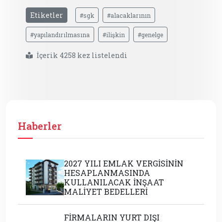
Etiketler
#sgk
#alacaklarının
#yapılandırılmasına
#ilişkin
#genelge
İçerik 4258 kez listelendi
Haberler
2027 YILI EMLAK VERGİSİNİN
HESAPLANMASINDA
KULLANILACAK İNŞAAT
MALİYET BEDELLERİ
FİRMALARIN YURT DIŞI