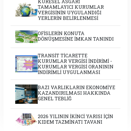
KÜRESEL ASGARİ
TAMAMLAYICI KURUMLAR
VERGİSİNİN UYGULANDIĞI
YERLERİN BELİRLENMESİ
OFİSLERİN KONUTA
DÖNÜŞMESİNE İMKAN TANINDI
TRANSİT TİCARETTE
KURUMLAR VERGİSİ İNDİRİMİ -
KURUMLAR VERGİSİ ORANININ
İNDİRİMLİ UYGULANMASI
BAZI VARLIKLARIN EKONOMİYE
KAZANDIRILMASI HAKKINDA
GENEL TEBLİĞ
2026 YILININ İKİNCİ YARISI İÇİN
KIDEM TAZMİNATI TAVANI