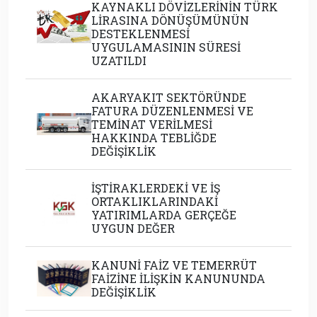
KAYNAKLI DÖVİZLERİNİN TÜRK
LİRASINA DÖNÜŞÜMÜNÜN
DESTEKLENMESİ
UYGULAMASININ SÜRESİ
UZATILDI
AKARYAKIT SEKTÖRÜNDE
FATURA DÜZENLENMESİ VE
TEMİNAT VERİLMESİ
HAKKINDA TEBLİĞDE
DEĞİŞİKLİK
İŞTİRAKLERDEKİ VE İŞ
ORTAKLIKLARINDAKİ
YATIRIMLARDA GERÇEĞE
UYGUN DEĞER
KANUNİ FAİZ VE TEMERRÜT
FAİZİNE İLİŞKİN KANUNUNDA
DEĞİŞİKLİK