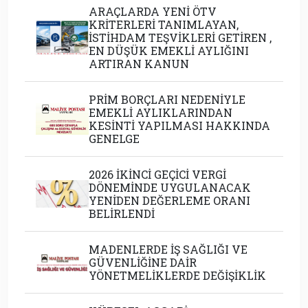
ARAÇLARDA YENİ ÖTV
KRİTERLERİ TANIMLAYAN,
İSTİHDAM TEŞVİKLERİ GETİREN ,
EN DÜŞÜK EMEKLİ AYLIĞINI
ARTIRAN KANUN
PRİM BORÇLARI NEDENİYLE
EMEKLİ AYLIKLARINDAN
KESİNTİ YAPILMASI HAKKINDA
GENELGE
2026 İKİNCİ GEÇİCİ VERGİ
DÖNEMİNDE UYGULANACAK
YENİDEN DEĞERLEME ORANI
BELİRLENDİ
MADENLERDE İŞ SAĞLIĞI VE
GÜVENLİĞİNE DAİR
YÖNETMELİKLERDE DEĞİŞİKLİK