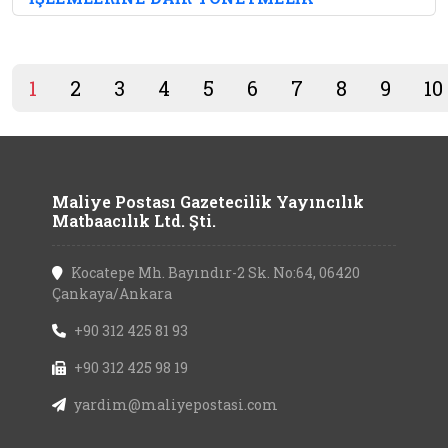
1
2
3
4
5
6
7
8
9
10
Maliye Postası Gazetecilik Yayıncılık
Matbaacılık Ltd. Şti.
Kocatepe Mh. Bayındır-2 Sk. No:64, 06420
Çankaya/Ankara
+90 312 425 81 93
+90 312 425 98 19
yardim@maliyepostasi.com