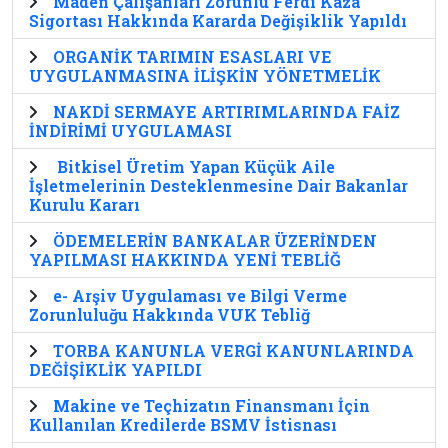
Maden Çalışanları Zorunlu Ferdi Kaza
Sigortası Hakkında Kararda Değişiklik Yapıldı
ORGANİK TARIMIN ESASLARI VE
UYGULANMASINA İLİŞKİN YÖNETMELİK
NAKDİ SERMAYE ARTIRIMLARINDA FAİZ
İNDİRİMİ UYGULAMASI
Bitkisel Üretim Yapan Küçük Aile
İşletmelerinin Desteklenmesine Dair Bakanlar
Kurulu Kararı
ÖDEMELERİN BANKALAR ÜZERİNDEN
YAPILMASI HAKKINDA YENİ TEBLİĞ
e- Arşiv Uygulaması ve Bilgi Verme
Zorunluluğu Hakkında VUK Tebliğ
TORBA KANUNLA VERGİ KANUNLARINDA
DEĞİŞİKLİK YAPILDI
Makine ve Teçhizatın Finansmanı İçin
Kullanılan Kredilerde BSMV İstisnası