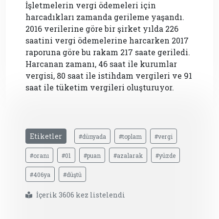
İşletmelerin vergi ödemeleri için
harcadıkları zamanda gerileme yaşandı.
2016 verilerine göre bir şirket yılda 226
saatini vergi ödemelerine harcarken 2017
raporuna göre bu rakam 217 saate geriledi.
Harcanan zamanı, 46 saat ile kurumlar
vergisi, 80 saat ile istihdam vergileri ve 91
saat ile tüketim vergileri oluşturuyor.
Etiketler
#dünyada
#toplam
#vergi
#oranı
#01
#puan
#azalarak
#yüzde
#406ya
#düştü
İçerik 3606 kez listelendi