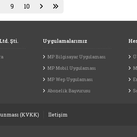
8
9
10
td. Şti.
Uygulamalarımız
Hes
ra
MP Bilgisayar Uygulaması
Ü
MP Mobil Uygulaması
M
MP Wep Uygulaması
E
Abonelik Başvurusu
S
orunması (KVKK)
İletişim