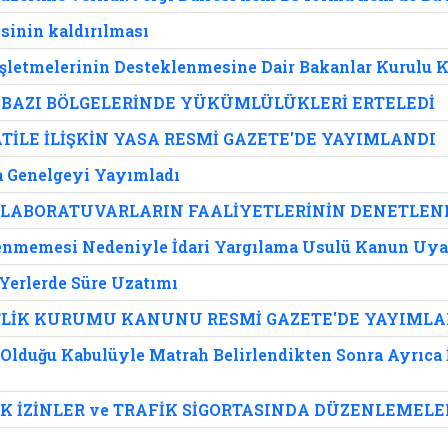
isinin kaldırılması
şletmelerinin Desteklenmesine Dair Bakanlar Kurulu K
BAZI BÖLGELERİNDE YÜKÜMLÜLÜKLERİ ERTELEDİ
ATİLE İLİŞKİN YASA RESMİ GAZETE'DE YAYIMLANDI
a Genelgeyi Yayımladı
E LABORATUVARLARIN FAALİYETLERİNİN DENETLEN
enmemesi Nedeniyle İdari Yargılama Usulü Kanun Uyar
Yerlerde Süre Uzatımı
İTLİK KURUMU KANUNU RESMİ GAZETE'DE YAYIMLA
 Olduğu Kabulüyle Matrah Belirlendikten Sonra Ayrıca 
LIK İZİNLER ve TRAFİK SİGORTASINDA DÜZENLEMEL