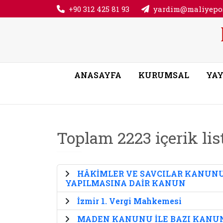
+90 312 425 81 93
yardim@maliyepos
ANASAYFA
KURUMSAL
YAY
Toplam 2223 içerik lis
HÂKİMLER VE SAVCILAR KANUN
YAPILMASINA DAİR KANUN
İzmir 1. Vergi Mahkemesi
MADEN KANUNU İLE BAZI KANUN