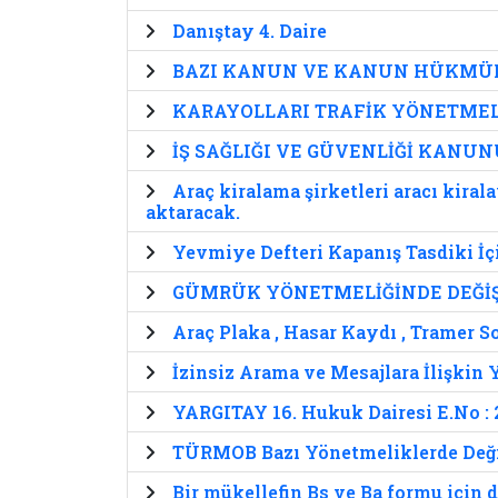
Danıştay 4. Daire
BAZI KANUN VE KANUN HÜKMÜND
KARAYOLLARI TRAFİK YÖNETMELİ
İŞ SAĞLIĞI VE GÜVENLİĞİ KANU
Araç kiralama şirketleri aracı kiral
aktaracak.
Yevmiye Defteri Kapanış Tasdiki İç
GÜMRÜK YÖNETMELİĞİNDE DEĞİŞ
Araç Plaka , Hasar Kaydı , Tramer 
İzinsiz Arama ve Mesajlara İlişkin
YARGITAY 16. Hukuk Dairesi E.No : 
TÜRMOB Bazı Yönetmeliklerde Değiş
Bir mükellefin Bs ve Ba formu için 