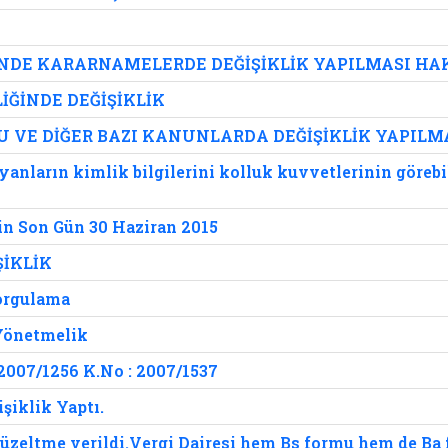
E KARARNAMELERDE DEĞİŞİKLİK YAPILMASI HAK
ĞİNDE DEĞİŞİKLİK
NU VE DİĞER BAZI KANUNLARDA DEĞİŞİKLİK YAPIL
ayanların kimlik bilgilerini kolluk kuvvetlerinin görebi
in Son Gün 30 Haziran 2015
İKLİK
Sorgulama
 Yönetmelik
2007/1256 K.No : 2007/1537
iklik Yaptı.
düzeltme verildi.Vergi Dairesi hem Bs formu hem de Ba 