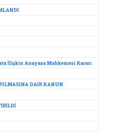
IMLANDI
yata İlişkin Anayasa Mahkemesi Kararı
APILMASINA DAİR KANUN
İRİLDİ