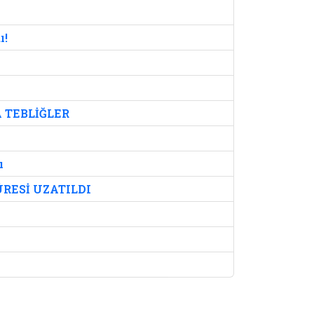
ı!
 TEBLİĞLER
ı
RESİ UZATILDI