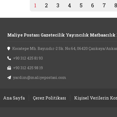
1
2
3
4
5
6
7
Maliye Postası Gazetecilik Yayıncılık Matbaacılık L
Kocatepe Mh. Bayındır-2 Sk. No:64, 06420 Çankaya/Anka
+90 312 425 81 93
+90 312 425 98 19
yardim@maliyepostasi.com
Ana Sayfa
Çerez Politikası
Kişisel Verilerin K