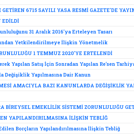
I GETİREN 6715 SAYILI YASA RESMİ GAZETE'DE YAY
 EDİLDİ
unluluğunu 31 Aralık 2016'ya Erteleyen Tasarı
ından Yetkilendirilmeye İlişkin Yönetmelik
RUNLULUĞU 1 TEMMUZ 2020'YE ERTELENDİ
erek Yapılan Satış İçin Sonradan Yapılan Re'sen Tarhi
da Değişiklik Yapılmasına Dair Kanun
LMESİ AMACIYLA BAZI KANUNLARDA DEĞİŞİKLİK Y
A BİREYSEL EMEKLİLİK SİSTEMİ ZORUNLULUĞU GET
N YAPILANDIRILMASINA İLİŞKİN TEBLİĞ
dilen Borçların Yapılandırılmasına İlişkin Tebliğ