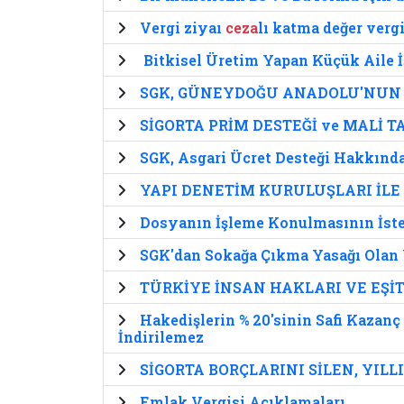
Vergi ziyaı
ceza
lı katma değer verg
Bitkisel Üretim Yapan Küçük Aile İ
SGK, GÜNEYDOĞU ANADOLU'NUN 
SİGORTA PRİM DESTEĞİ ve MALİ T
SGK, Asgari Ücret Desteği Hakkınd
YAPI DENETİM KURULUŞLARI İL
Dosyanın İşleme Konulmasının İst
SGK'dan Sokağa Çıkma Yasağı Olan 
TÜRKİYE İNSAN HAKLARI VE EŞ
Hakedişlerin % 20'sinin Safi Kazanç
İndirilemez
SİGORTA BORÇLARINI SİLEN, YIL
Emlak Vergisi Açıklamaları