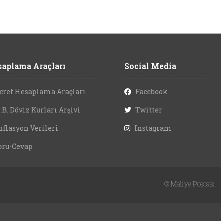
aplama Araçları
Social Media
cret Hesaplama Araçları
Facebook
.B. Döviz Kurları Arşivi
Twitter
nflasyon Verileri
Instagram
oru-Cevap
©
Maliye Postası