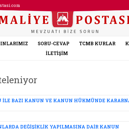
tasi.com
INLARIMIZ
SORU-CEVAP
TCMB KURLAR
K
İLETİŞİM
teleniyor
U İLE BAZI KANUN VE KANUN HÜKMÜNDE KARARNA
LARDA DEĞİŞİKLİK YAPILMASINA DAİR KANUN