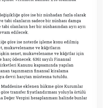
ğişikliğe göre ise bir nüshadan fazla olarak
ye tabi olanların sadece bir nüshası damga
 tabi olanların her bir nüshasından ayrı ayrı
evam edilecek.
iğe göre ise noterde işleme konu edilmiş
net, mukavelename ve kâğıtların
ilişkin senet, mukavelename ve kâğıtlar için
 harç ödenecek. 6361 sayılı Finansal
Şirketleri Kanunu kapsamında yapılan
alanan taşınmazın finansal kiralama
ya devri harçtan müstesna tutuldu.
. Maddesine eklenen hükme göre Kurumlar
öre transfer fiyatlandırması yoluyla örtülü
ma Değer Vergisi hesaplanması halinde bunlar