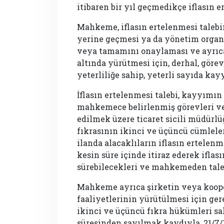
itibaren bir yıl geçmedikçe iflasın
Mahkeme, iflasın ertelenmesi taleb
yerine geçmesi ya da yönetim organı
veya tamamını onaylaması ve ayrıca
altında yürütmesi için, derhal, göre
yeterliliğe sahip, yeterli sayıda kay
İflasın ertelenmesi talebi, kayyımı
mahkemece belirlenmiş görevleri ve t
edilmek üzere ticaret sicili müdürlü
fıkrasının ikinci ve üçüncü cümleleri
ilanda alacaklıların iflasın ertelenm
kesin süre içinde itiraz ederek ifla
sürebilecekleri ve mahkemeden talebi
Mahkeme ayrıca şirketin veya koope
faaliyetlerinin yürütülmesi için gere
ikinci ve üçüncü fıkra hükümleri sa
süresinden sayılmak kaydıyla, 21/7/