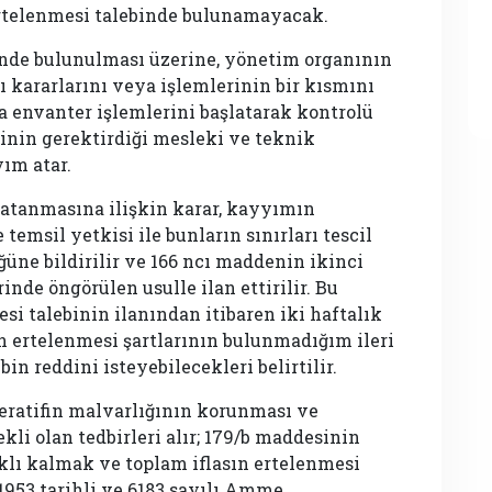
 ertelenmesi talebinde bulunamayacak.
inde bulunulması üzerine, yönetim organının
 kararlarını veya işlemlerinin bir kısmını
 envanter işlemlerini başlatarak kontrolü
vinin gerektirdiği mesleki ve teknik
yım atar.
n atanmasına ilişkin karar, kayyımın
emsil yetkisi ile bunların sınırları tescil
ğüne bildirilir ve 166 ncı maddenin ikinci
nde öngörülen usulle ilan ettirilir. Bu
esi talebinin ilanından itibaren iki haftalık
sın ertelenmesi şartlarının bulunmadığım ileri
n reddini isteyebilecekleri belirtilir.
ratifin malvarlığının korunması ve
kli olan tedbirleri alır; 179/b maddesinin
klı kalmak ve toplam iflasın ertelenmesi
1953 tarihli ve 6183 sayılı Amme