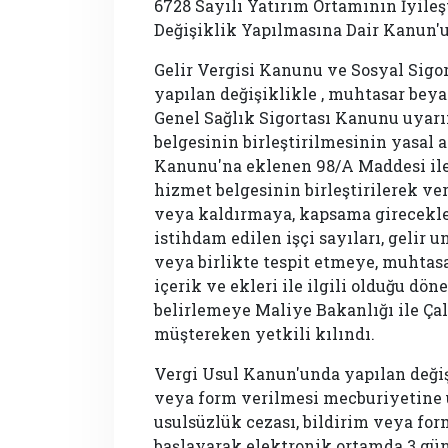
6728 Sayılı Yatırım Ortamının İyile
Değişiklik Yapılmasına Dair Kanun'
Gelir Vergisi Kanunu ve Sosyal Sigor
yapılan değişiklikle , muhtasar beya
Genel Sağlık Sigortası Kanunu uyar
belgesinin birleştirilmesinin yasal a
Kanunu'na eklenen 98/A Maddesi il
hizmet belgesinin birleştirilerek v
veya kaldırmaya, kapsama girecekleri 
istihdam edilen işçi sayıları, gelir uns
veya birlikte tespit etmeye, muhtas
içerik ve ekleri ile ilgili olduğu dö
belirlemeye Maliye Bakanlığı ile Ça
müştereken yetkili kılındı.
Vergi Usul Kanun'unda yapılan değiş
veya form verilmesi mecburiyetine
usulsüzlük cezası, bildirim veya for
başlayarak elektronik ortamda 3 gün