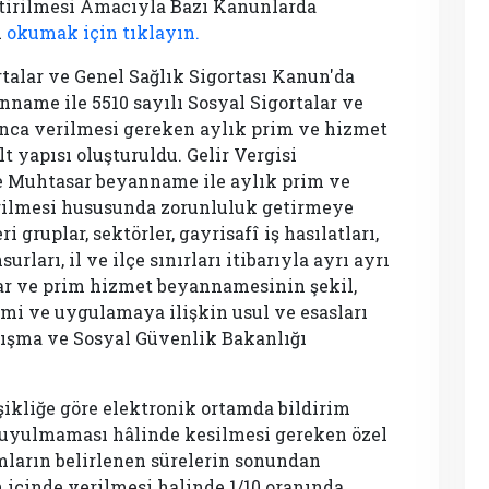
ştirilmesi Amacıyla Bazı Kanunlarda
u
okumak için tıklayın.
talar ve Genel Sağlık Sigortası Kanun'da
nname ile 5510 sayılı Sosyal Sigortalar ve
ınca verilmesi gereken aylık prim ve hizmet
lt yapısı oluşturuldu. Gelir Vergisi
e Muhtasar beyanname ile aylık prim ve
erilmesi hususunda zorunluluk getirmeye
gruplar, sektörler, gayrisafî iş hasılatları,
urları, il ve ilçe sınırları itibarıyla ayrı ayrı
ar ve prim hizmet beyannamesinin şekil,
nemi ve uygulamaya ilişkin usul ve esasları
lışma ve Sosyal Güvenlik Bakanlığı
ikliğe göre elektronik ortamda bildirim
 uyulmaması hâlinde kesilmesi gereken özel
mların belirlenen sürelerin sonundan
 içinde verilmesi halinde 1/10 oranında