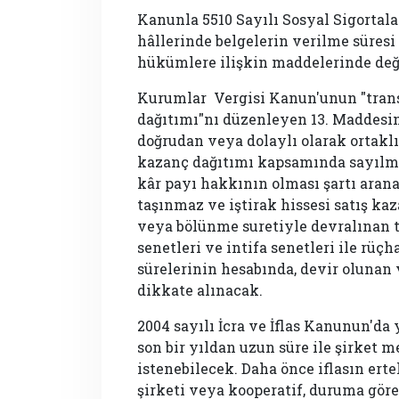
Kanunla 5510 Sayılı Sosyal Sigortal
hâllerinde belgelerin verilme süresi
hükümlere ilişkin maddelerinde deği
Kurumlar Vergisi Kanun'unun "trans
dağıtımı"nı düzenleyen 13. Maddesin
doğrudan veya dolaylı olarak ortakl
kazanç dağıtımı kapsamında sayılmas
kâr payı hakkının olması şartı arana
taşınmaz ve iştirak hissesi satış ka
veya bölünme suretiyle devralınan ta
senetleri ve intifa senetleri ile rü
sürelerinin hesabında, devir olunan
dikkate alınacak.
2004 sayılı İcra ve İflas Kanunun'da 
son bir yıldan uzun süre ile şirke
istenebilecek. Daha önce iflasın er
şirketi veya kooperatif, duruma gör