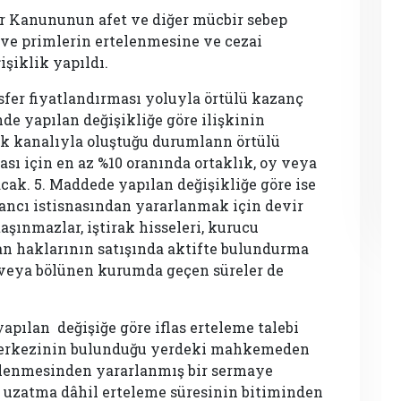
ar Kanununun afet ve diğer mücbir sebep
 ve primlerin ertelenmesine ve cezai
şiklik yapıldı.
fer fiyatlandırması yoluyla örtülü kazanç
de yapılan değişikliğe göre ilişkinin
ık kanalıyla oluştuğu durumlann örtülü
ı için en az %10 oranında ortaklık, oy veya
cak. 5. Maddede yapılan değişikliğe göre ise
zancı istisnasından yararlanmak için devir
şınmazlar, iştirak hisseleri, kurucu
çhan haklarının satışında aktifte bulundurma
 veya bölünen kurumda geçen süreler de
yapılan değişiğe göre iflas erteleme talebi
t merkezinin bulunduğu yerdeki mahkemeden
telenmesinden yararlanmış bir sermaye
e uzatma dâhil erteleme süresinin bitiminden