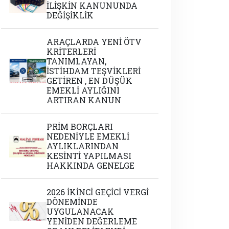
İLİŞKİN KANUNUNDA
DEĞİŞİKLİK
ARAÇLARDA YENİ ÖTV
KRİTERLERİ
TANIMLAYAN,
İSTİHDAM TEŞVİKLERİ
GETİREN , EN DÜŞÜK
EMEKLİ AYLIĞINI
ARTIRAN KANUN
PRİM BORÇLARI
NEDENİYLE EMEKLİ
AYLIKLARINDAN
KESİNTİ YAPILMASI
HAKKINDA GENELGE
2026 İKİNCİ GEÇİCİ VERGİ
DÖNEMİNDE
UYGULANACAK
YENİDEN DEĞERLEME