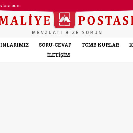
tasi.com
INLARIMIZ
SORU-CEVAP
TCMB KURLAR
K
İLETİŞİM