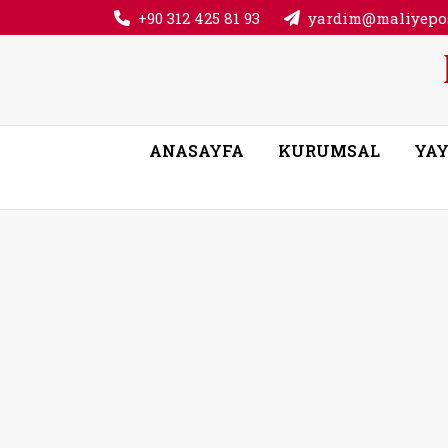
+90 312 425 81 93
yardim@maliyepos
ANASAYFA
KURUMSAL
YAY