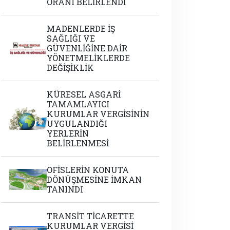
ORANI BELİRLENDİ
MADENLERDE İŞ
SAĞLIĞI VE
GÜVENLİĞİNE DAİR
YÖNETMELİKLERDE
DEĞİŞİKLİK
KÜRESEL ASGARİ
TAMAMLAYICI
KURUMLAR VERGİSİNİN
UYGULANDIĞI
YERLERİN
BELİRLENMESİ
OFİSLERİN KONUTA
DÖNÜŞMESİNE İMKAN
TANINDI
TRANSİT TİCARETTE
KURUMLAR VERGİSİ