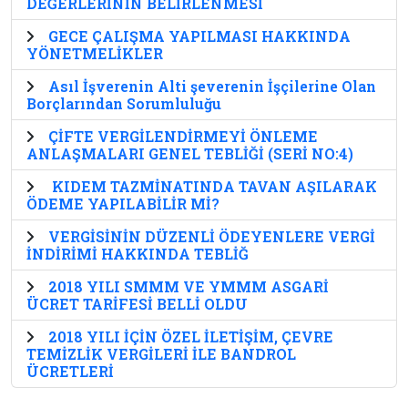
DEĞERLERİNİN BELİRLENMESİ
GECE ÇALIŞMA YAPILMASI HAKKINDA
YÖNETMELİKLER
Asıl İşverenin Alti şeverenin İşçilerine Olan
Borçlarından Sorumluluğu
ÇİFTE VERGİLENDİRMEYİ ÖNLEME
ANLAŞMALARI GENEL TEBLİĞİ (SERİ NO:4)
KIDEM TAZMİNATINDA TAVAN AŞILARAK
ÖDEME YAPILABİLİR Mİ?
VERGİSİNİN DÜZENLİ ÖDEYENLERE VERGİ
İNDİRİMİ HAKKINDA TEBLİĞ
2018 YILI SMMM VE YMMM ASGARİ
ÜCRET TARİFESİ BELLİ OLDU
2018 YILI İÇİN ÖZEL İLETİŞİM, ÇEVRE
TEMİZLİK VERGİLERİ İLE BANDROL
ÜCRETLERİ