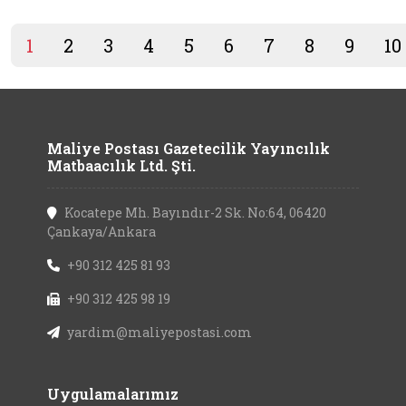
1
2
3
4
5
6
7
8
9
10
Maliye Postası Gazetecilik Yayıncılık
Matbaacılık Ltd. Şti.
Kocatepe Mh. Bayındır-2 Sk. No:64, 06420
Çankaya/Ankara
+90 312 425 81 93
+90 312 425 98 19
yardim@maliyepostasi.com
Uygulamalarımız