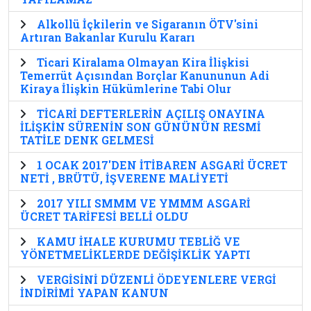
Alkollü İçkilerin ve Sigaranın ÖTV'sini
Artıran Bakanlar Kurulu Kararı
Ticari Kiralama Olmayan Kira İlişkisi
Temerrüt Açısından Borçlar Kanununun Adi
Kiraya İlişkin Hükümlerine Tabi Olur
TİCARİ DEFTERLERİN AÇILIŞ ONAYINA
İLİŞKİN SÜRENİN SON GÜNÜNÜN RESMİ
TATİLE DENK GELMESİ
1 OCAK 2017'DEN İTİBAREN ASGARİ ÜCRET
NETİ , BRÜTÜ, İŞVERENE MALİYETİ
2017 YILI SMMM VE YMMM ASGARİ
ÜCRET TARİFESİ BELLİ OLDU
KAMU İHALE KURUMU TEBLİĞ VE
YÖNETMELİKLERDE DEĞİŞİKLİK YAPTI
VERGİSİNİ DÜZENLİ ÖDEYENLERE VERGİ
İNDİRİMİ YAPAN KANUN