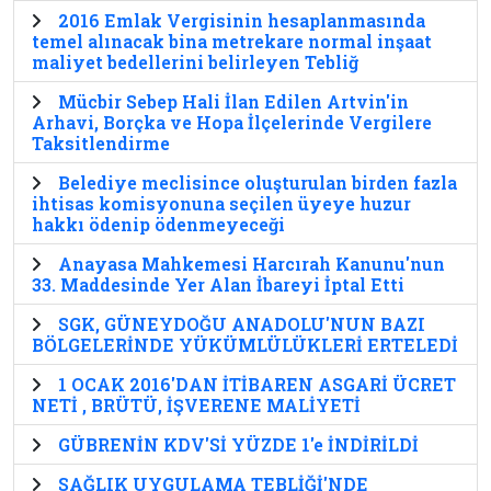
2016 Emlak Vergisinin hesaplanmasında
temel alınacak bina metrekare normal inşaat
maliyet bedellerini belirleyen Tebliğ
Mücbir Sebep Hali İlan Edilen Artvin'in
Arhavi, Borçka ve Hopa İlçelerinde Vergilere
Taksitlendirme
Belediye meclisince oluşturulan birden fazla
ihtisas komisyonuna seçilen üyeye huzur
hakkı ödenip ödenmeyeceği
Anayasa Mahkemesi Harcırah Kanunu'nun
33. Maddesinde Yer Alan İbareyi İptal Etti
SGK, GÜNEYDOĞU ANADOLU'NUN BAZI
BÖLGELERİNDE YÜKÜMLÜLÜKLERİ ERTELEDİ
1 OCAK 2016'DAN İTİBAREN ASGARİ ÜCRET
NETİ , BRÜTÜ, İŞVERENE MALİYETİ
GÜBRENİN KDV'Sİ YÜZDE 1'e İNDİRİLDİ
SAĞLIK UYGULAMA TEBLİĞİ'NDE