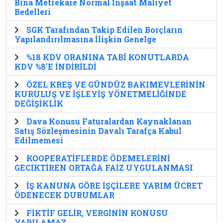
Bina Metrekare Normal İnşaat Maliyet
Bedelleri
SGK Tarafından Takip Edilen Borçların
Yapılandırılmasına İlişkin Genelge
%18 KDV ORANINA TABİ KONUTLARDA
KDV %8'E İNDİRİLDİ
ÖZEL KREŞ VE GÜNDÜZ BAKIMEVLERİNİN
KURULUŞ VE İŞLEYİŞ YÖNETMELİĞİNDE
DEĞİŞİKLİK
Dava Konusu Faturalardan Kaynaklanan
Satış Sözleşmesinin Davalı Tarafça Kabul
Edilmemesi
KOOPERATİFLERDE ÖDEMELERİNİ
GECİKTİREN ORTAĞA FAİZ UYGULANMASI
İŞ KANUNA GÖRE İŞÇİLERE YARIM ÜCRET
ÖDENECEK DURUMLAR
FİKTİF GELİR, VERGİNİN KONUSU
YAPILAMAZ