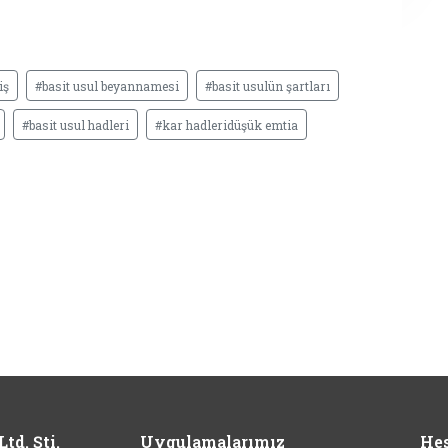
iş
#basit usul beyannamesi
#basit usulün şartları
#basit usul hadleri
#kar hadleridüşük emtia
td. Şti.
Uygulamalarımız
Hes