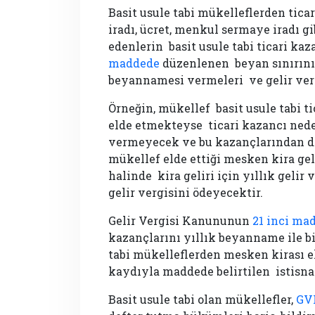
Basit usule tabi mükelleflerden tic
iradı, ücret, menkul sermaye iradı gi
edenlerin basit usule tabi ticari kaz
maddede
düzenlenen beyan sınırını 
beyannamesi vermeleri ve gelir verg
Örneğin, mükellef basit usule tabi t
elde etmekteyse ticari kazancı nede
vermeyecek ve bu kazançlarından do
mükellef elde ettiği mesken kira ge
halinde kira geliri için yıllık geli
gelir vergisini ödeyecektir.
Gelir Vergisi Kanununun
21 inci ma
kazançlarını yıllık beyanname ile b
tabi mükelleflerden mesken kirası el
kaydıyla maddede belirtilen istisn
Basit usule tabi olan mükellefler,
GVK