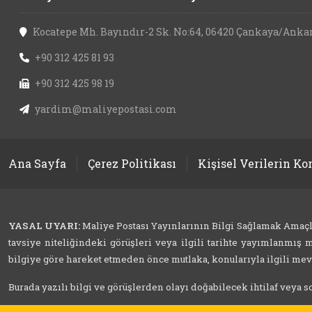
Kocatepe Mh. Bayındır-2 Sk. No:64, 06420 Çankaya/Anka
+90 312 425 81 93
+90 312 425 98 19
yardim@maliyepostasi.com
Ana Sayfa
Çerez Politikası
Kişisel Verilerin K
YASAL UYARI:
Maliye Postası Yayınlarının Bilgi Sağlamak Amaçlı İ
tavsiye niteliğindeki görüşleri veya ilgili tarihte yayımlanmış m
bilgiye göre hareket etmeden önce mutlaka, konularıyla ilgili mevzu
Burada yazılı bilgi ve görüşlerden olayı doğabilecek ihtilaf veya