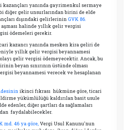
ari kazançları yanında gayrimenkul sermaye
bi diğer gelir unsurlarından birini de elde
ançları dışındaki gelirlerinin
GVK 86.
aşması halinde yıllık gelir vergisi
isi ödemeleri gerekir.
icari kazancı yanında mesken kira geliri de
niyle yıllık gelir vergisi beyannamesi
layı gelir vergisi ödemeyecektir. Ancak, bu
lirinin beyan sınırının üstünde olması
r vergisi beyannamesi verecek ve hesaplanan
ddesinin
ikinci fıkrası
hükmüne göre, ticari
ildirme yükümlülüğü kaldırılan basit usule
de edenler, diğer şartları da sağlamaları
adan
faydalabilecekler.
 md. 46 ya göre,
Vergi Usul Kanunu'nun