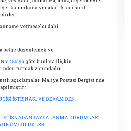
e, vesikalar, muhafaza, ibraz, diğer ödevler
ğer kanunlarda yer alan ikinci sınıf
dirler.
eyanname vermeseler dahi
da belge düzenlemek ve
 No: 486'ya
göre bunlara ilişkin
erinden tutmak zorundadır.
ıntılı açıklamalar Maliye Postası Dergisi'nde
pılmıştır :
RGİSİ İSTİSNASI VE DEVAM DEN
İN İSTİSNADAN FAYDALANMA DURUMLARI
N YÜKÜMLÜLÜKLERİ