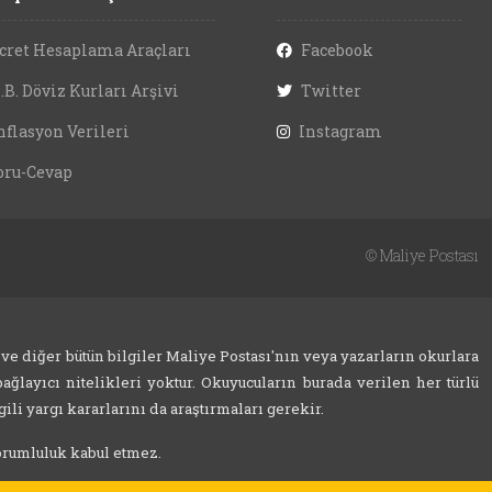
cret Hesaplama Araçları
Facebook
.B. Döviz Kurları Arşivi
Twitter
nflasyon Verileri
Instagram
oru-Cevap
©
Maliye Postası
 ve diğer bütün bilgiler Maliye Postası'nın veya yazarların okurlara
ağlayıcı nitelikleri yoktur. Okuyucuların burada verilen her türlü
ili yargı kararlarını da araştırmaları gerekir.
sorumluluk kabul etmez.