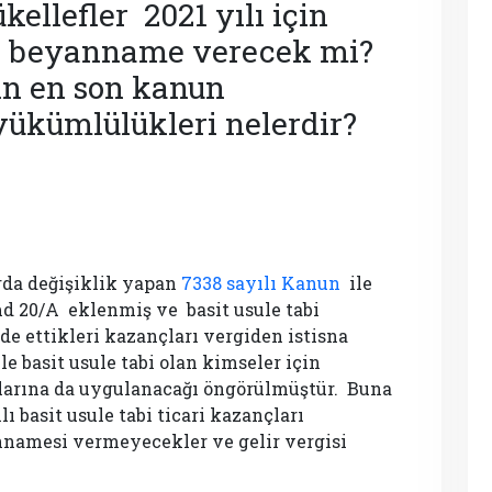
ellefler 2021 yılı için
da beyanname verecek mi?
rin en son kanun
 yükümlülükleri nelerdir?
rda değişiklik yapan
7338 sayılı Kanun
ile
d 20/A eklenmiş ve basit usule tabi
lde ettikleri kazançları vergiden istisna
le basit usule tabi olan kimseler için
nçlarına da uygulanacağı öngörülmüştür. Buna
ı basit usule tabi ticari kazançları
annamesi vermeyecekler ve gelir vergisi