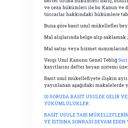
defter tutma hükümleri hariç, bildirm
ve ceza hükümleri ile bu Kanun ve di
tüccarlar hakkındaki hükümlere tabi
Buna göre basit usul mükellefler b
Mal alışlarında belge alıp saklamak ;
Mal satışı veya hizmet sunumların
Vergi Usul Kanunu Genel Tebliğ
Seri
kayıtlarını defter beyan sistemi üz
Basit usul mükellefiyete ilişkin ayr
yayınlanan aşağıdaki makalelerde ya
10 SORUDA BASİT USULDE GELİR VE
YÜKÜMLÜLÜKLER
BASİT USULE TABİ MÜKELLEFLER
VE İSTİSNA SONRASI DEVAM EDE