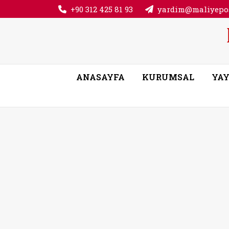
+90 312 425 81 93
yardim@maliyepos
ANASAYFA
KURUMSAL
YAY