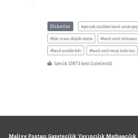
Etiketler
#gerçek usulden basit usule geç
#kâr oranı düşük emtia
#basit usul istisnası
#basit usulde kdv
#basit usul vergi indirimi
İçerik 13873 kez listelendi
Maliye Postası Gazetecilik Yayıncılık Matbaacılık L