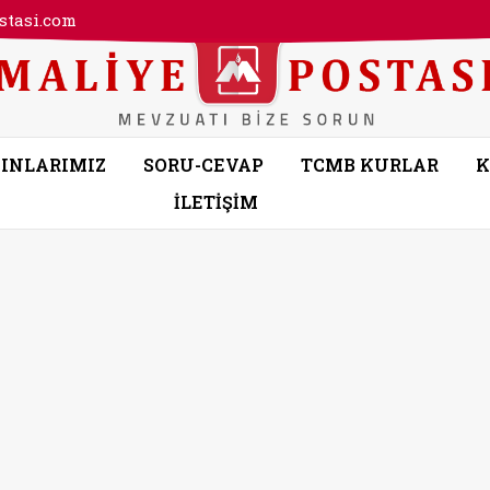
tasi.com
INLARIMIZ
SORU-CEVAP
TCMB KURLAR
K
İLETİŞİM