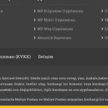
ra
MP Bilgisayar Uygulaması
Ü
MP Mobil Uygulaması
M
MP Wep Uygulaması
E
Abonelik Başvurusu
S
orunması (KVKK)
İletişim
nternet Sitesidir. Sitede yazılı olan soru-cevap, yazı, makale,haber
evzuata ilişkin özetler olup, herhangi bir kimseyi veya kuruluşu b
attaki son değişiklikleri, ilgili kuruluşun en son uygulamalarını, ilg
 sorunlarda Maliye Postası ve Maliye Postası uzmanları herhangi bir 