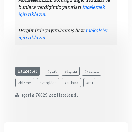
bunlara verdiğimiz yanıtları
incelemek
için tıklayın.
Dergimizde yayımlanmış bazı
makaleler
için tıklayın.
Etiketler
#yurt
#dışına
#verilen
#hizmet
#vergiden
#istisna
#mı
İçerik 76629 kez listelendi