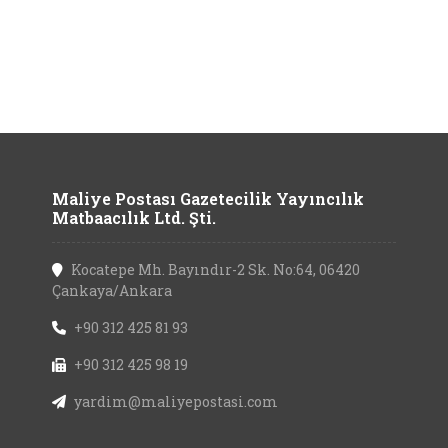
Maliye Postası Gazetecilik Yayıncılık
Matbaacılık Ltd. Şti.
Kocatepe Mh. Bayındır-2 Sk. No:64, 06420
Çankaya/Ankara
+90 312 425 81 93
+90 312 425 98 19
yardim@maliyepostasi.com