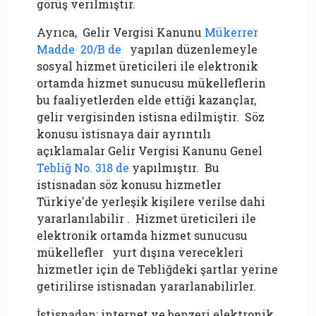
görüş verilmiştir.
Ayrıca,
Gelir Vergisi Kanunu
Mükerrer
Madde 20/B de
yapılan düzenlemeyle
sosyal hizmet üreticileri ile elektronik
ortamda hizmet sunucusu mükelleflerin
bu faaliyetlerden elde ettiği kazançlar,
gelir vergisinden istisna edilmiştir. Söz
konusu istisnaya dair ayrıntılı
açıklamalar Gelir Vergisi Kanunu Genel
Tebliğ No. 318 de
yapılmıştır.
Bu
istisnadan söz konusu hizmetler
Türkiye'de yerleşik kişilere verilse dahi
yararlanılabilir . H
izmet üreticileri ile
elektronik ortamda hizmet sunucusu
mükellefler
yurt dışına verecekleri
hizmetler için de Tebliğdeki şartlar yerine
getirilirse istisnadan yararlanabilirler.
İstisnadan; internet ve benzeri elektronik