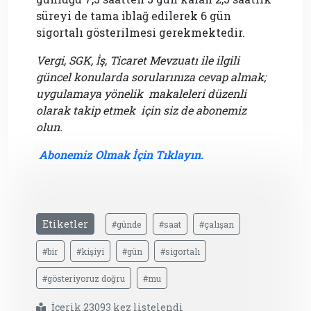
süreyi de tama iblağ edilerek 6 gün
sigortalı gösterilmesi gerekmektedir.
Vergi, SGK, İş, Ticaret Mevzuatı ile ilgili
güncel konularda sorularınıza cevap almak;
uygulamaya yönelik makaleleri düzenli
olarak takip etmek
için siz de abonemiz
olun.
Abonemiz Olmak İçin Tıklayın.
Etiketler
#günde
#saat
#çalışan
#bir
#kişiyi
#gün
#sigortalı
#gösteriyoruz doğru
#mu
İçerik 23093 kez listelendi