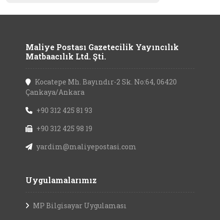
Maliye Postası Gazetecilik Yayıncılık
Matbaacılık Ltd. Şti.
Kocatepe Mh. Bayındır-2 Sk. No:64, 06420
Çankaya/Ankara
+90 312 425 81 93
+90 312 425 98 19
yardim@maliyepostasi.com
Uygulamalarımız
MP Bilgisayar Uygulaması