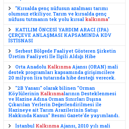
"Kırsalda genç nüfusun azalması tarımı
olumsuz etkiliyor. Tarım ve kırsalda genç
nüfusu tutmanın tek yolu kırsal
kalkınma
"
KATILIM ÖNCESİ YARDIM ARACI (IPA)
ÇERÇEVE ANLAŞMASI KAPSAMINDA KDV
İSTİSNASI
Serbest Bölgede Faaliyet Gösteren Şirketin
Üretim Faaliyeti İle İlgili Aldığı Hibe
Orta Anadolu
Kalkınma
Ajansı (ORAN) mali
destek programları kapsamında girişimcilere
20 milyon lira tutarında hibe desteği verecek.
''2B Yasası'' olarak bilinen ''Orman
Köylülerinin
Kalkınma
larının Desteklenmesi
ve Hazine Adına Orman Sınırları Dışına
Çıkarılan Yerlerin Değerlendirilmesi ile
Hazineye ait Tarım Arazilerinin Satışı
Hakkında Kanun'' Resmi Gazete'de yayımlandı.
İstanbul
Kalkınma
Ajansı, 2010 yılı mali