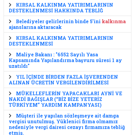
KIRSAL KALKINMA YATIRIMLARININ
DESTEKLENMESİ HAKKINDA TEBLİĞ
Belediyeler gelirlerinin binde 5'ini
kalkınma
ajanslarına aktaracak
KIRSAL KALKINMA YATIRIMLARININ
DESTEKLENMESİ
Maliye Bakanı : "6552 Sayılı Yasa
Kapsamında Yapılandırma başvuru süresi 1 ay
uzatıldı"
YIL İÇİNDE BİRDEN FAZLA İŞVERENDEN
ALINAN ÜCRETİN VERGİLENDİRİLMESİ
MÜKELLEFLERİN YAPACAKLARI AYNİ VE
NAKDİ BAĞIŞLAR (“BİZ BİZE YETERİZ
TÜRKİYEM” YARDIM KAMPANYASI)
Müşteri ile yapılan sözleşmeye ait damga
vergisi unutulmuş. Yüklenici firma olmamız
nedeniyle vergi dairesi cezayı firmamıza tebliğ
etmiş.