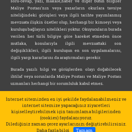
soru-cevap, yazı, makale,haber ve diğer bütün bilgiler
Maliye Postası'nın veya yazarların okurlara tavsiye
niteliğindeki görüşleri veya ilgili tarihte yayımlanmış
mevzuata ilişkin özetler olup, herhangi bir kimseyi veya
kuruluşu bağlayıcı nitelikleri yoktur. Okuyucuların burada
verilen her türlü bilgiye göre hareket etmeden önce
mutlaka, konularıyla ilgili mevzuattaki son
değişiklikleri, ilgili kuruluşun en son uygulamalarını,
ilgili yargı kararlarını da araştırmaları gerekir.
Burada yazılı bilgi ve görüşlerden olayı doğabilecek
ihtilaf veya sorunlarda Maliye Postası ve Maliye Postası
uzmanları herhangi bir sorumluluk kabul etmez.
İnternet sitemizden en iyi şekilde faydalanabilmeniz ve
internet sitemize yapacağınız ziyaretleri
kişiselleştirebilmek için tanımlama bilgilerinden
(cookies) faydalanıyoruz.
Dilediğiniz zaman çerez ayarlarınızı değiştirebilirsiniz.
Daha fazla bilgi
Tamam