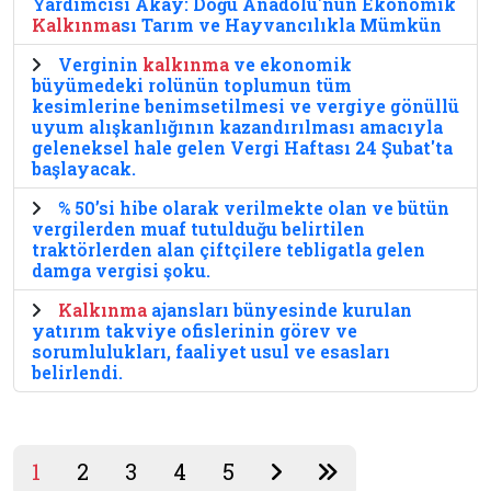
Yardımcısı Akay: Doğu Anadolu'nun Ekonomik
Kalkınma
sı Tarım ve Hayvancılıkla Mümkün
Verginin
kalkınma
ve ekonomik
büyümedeki rolünün toplumun tüm
kesimlerine benimsetilmesi ve vergiye gönüllü
uyum alışkanlığının kazandırılması amacıyla
geleneksel hale gelen Vergi Haftası 24 Şubat'ta
başlayacak.
% 50’si hibe olarak verilmekte olan ve bütün
vergilerden muaf tutulduğu belirtilen
traktörlerden alan çiftçilere tebligatla gelen
damga vergisi şoku.
Kalkınma
ajansları bünyesinde kurulan
yatırım takviye ofislerinin görev ve
sorumlulukları, faaliyet usul ve esasları
belirlendi.
1
2
3
4
5