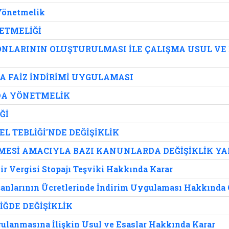
 Yönetmelik
ETMELİĞİ
NLARININ OLUŞTURULMASI İLE ÇALIŞMA USUL VE
 FAİZ İNDİRİMİ UYGULAMASI
DA YÖNETMELİK
Ğİ
L TEBLİĞİ'NDE DEĞİŞİKLİK
LMESİ AMACIYLA BAZI KANUNLARDA DEĞİŞİKLİK Y
ir Vergisi Stopajı Teşviki Hakkında Karar
şanlarının Ücretlerinde İndirim Uygulaması Hakkında G
İĞDE DEĞİŞİKLİK
ulanmasına İlişkin Usul ve Esaslar Hakkında Karar