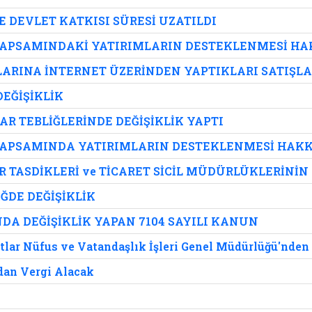
 DEVLET KATKISI SÜRESİ UZATILDI
KAPSAMINDAKİ YATIRIMLARIN DESTEKLENMESİ H
ARINA İNTERNET ÜZERİNDEN YAPTIKLARI SATIŞL
DEĞİŞİKLİK
AR TEBLİĞLERİNDE DEĞİŞİKLİK YAPTI
KAPSAMINDA YATIRIMLARIN DESTEKLENMESİ HAKK
 TASDİKLERİ ve TİCARET SİCİL MÜDÜRLÜKLERİNİN 
İĞDE DEĞİŞİKLİK
A DEĞİŞİKLİK YAPAN 7104 SAYILI KANUN
rtlar Nüfus ve Vatandaşlık İşleri Genel Müdürlüğü'nden
dan Vergi Alacak