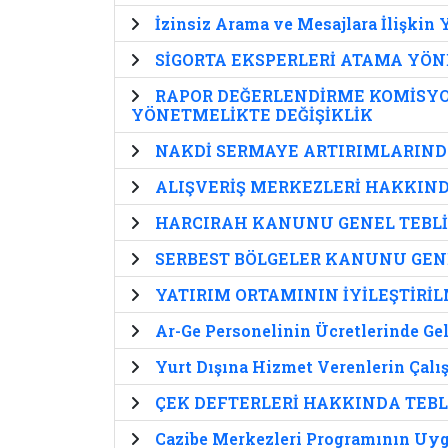
İzinsiz Arama ve Mesajlara İlişkin
SİGORTA EKSPERLERİ ATAMA YÖN
RAPOR DEĞERLENDİRME KOMİSYO
YÖNETMELİKTE DEĞİŞİKLİK
NAKDİ SERMAYE ARTIRIMLARINDA
ALIŞVERİŞ MERKEZLERİ HAKKIN
HARCIRAH KANUNU GENEL TEBLİ
SERBEST BÖLGELER KANUNU GENE
YATIRIM ORTAMININ İYİLEŞTİRİ
Ar-Ge Personelinin Ücretlerinde Gel
Yurt Dışına Hizmet Verenlerin Çalı
ÇEK DEFTERLERİ HAKKINDA TEBL
Cazibe Merkezleri Programının Uyg