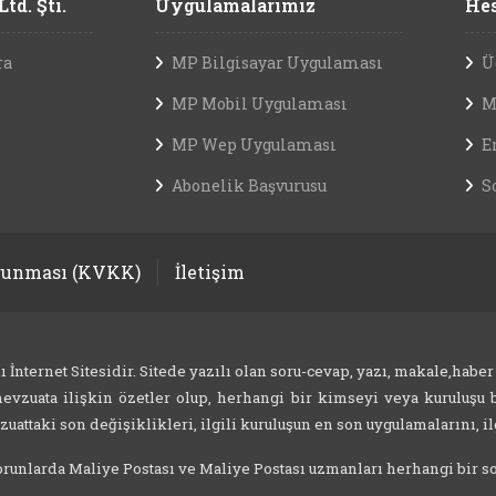
td. Şti.
Uygulamalarımız
Hes
ra
MP Bilgisayar Uygulaması
Ü
MP Mobil Uygulaması
M
MP Wep Uygulaması
E
Abonelik Başvurusu
S
orunması (KVKK)
İletişim
nternet Sitesidir. Sitede yazılı olan soru-cevap, yazı, makale,haber
evzuata ilişkin özetler olup, herhangi bir kimseyi veya kuruluşu b
attaki son değişiklikleri, ilgili kuruluşun en son uygulamalarını, ilg
 sorunlarda Maliye Postası ve Maliye Postası uzmanları herhangi bir 