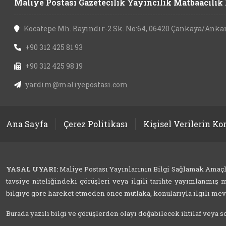
Maliye Postası Gazetecilik Yayıncılık Matbaacılık L
Kocatepe Mh. Bayındır-2 Sk. No:64, 06420 Çankaya/Anka
+90 312 425 81 93
+90 312 425 98 19
yardim@maliyepostasi.com
Ana Sayfa
Çerez Politikası
Kişisel Verilerin K
YASAL UYARI:
Maliye Postası Yayınlarının Bilgi Sağlamak Amaçlı İ
tavsiye niteliğindeki görüşleri veya ilgili tarihte yayımlanmış m
bilgiye göre hareket etmeden önce mutlaka, konularıyla ilgili mevzu
Burada yazılı bilgi ve görüşlerden olayı doğabilecek ihtilaf veya