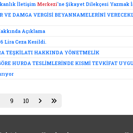
kanlık İletişim
Merkezi
'ne Şikayet Dilekçesi Yazmak İ
VE DAMGA VERGİSİ BEYANNAMELERİNİ VERECEKLERİ
ı Hakkında Açıklama
6 Lira Ceza Kesildi.
A TEŞKİLATI HAKKINDA YÖNETMELİK
GÖRE HURDA TESLİMLERİNDE KISMİ TEVKİFAT UYG
ırıyor
8
9
10