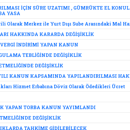
ILMASI İÇİN SÜRE UZATIMI , GÜMRÜKTE EL KONU
RBA YASA
gili Olarak Merkez ile Yurt Dışı Sube Arasındaki Mal Ha
ARI HAKKINDA KARARDA DEĞİŞİKLİK
 VERGİ İNDİRİMİ YAPAN KANUN
GULAMA TEBLİĞİNDE DEĞİŞİKLİK
TMELİĞİNDE DEĞİŞİKLİK
SAYILI KANUN KAPSAMINDA YAPILANDIRILMASI HA
dıkları Hizmet Erbabına Döviz Olarak Ödedikleri Ücret
İK YAPAN TORBA KANUN YAYIMLANDI
TMELİĞİNDE DEĞİŞİKLİK
KLARDA TAHKİME GİDİLEBİLECEK