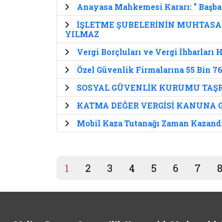
Anayasa Mahkemesi Kararı: " Başba
İŞLETME ŞUBELERİNİN MUHTASAR 
YILMAZ
Vergi Borçluları ve Vergi İhbarlar
Özel Güvenlik Firmalarına 55 Bin 76
SOSYAL GÜVENLİK KURUMU TAŞR
KATMA DEĞER VERGİSİ KANUNA 
Mobil Kaza Tutanağı Zaman Kazand
1
2
3
4
5
6
7