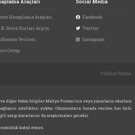
aplama Araçları
Social Media
cret Hesaplama Araçları
Facebook
.B. Döviz Kurları Arşivi
Twitter
nflasyon Verileri
Instagram
oru-Cevap
©
Maliye Postası
 ve diğer bütün bilgiler Maliye Postası'nın veya yazarların okurlara
ağlayıcı nitelikleri yoktur. Okuyucuların burada verilen her türlü
ili yargı kararlarını da araştırmaları gerekir.
sorumluluk kabul etmez.