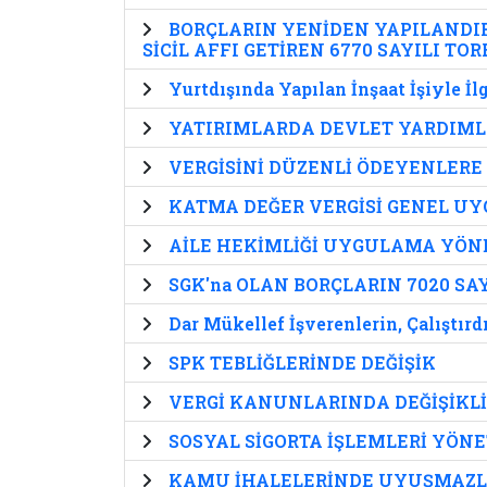
BORÇLARIN YENİDEN YAPILANDIR
SİCİL AFFI GETİREN 6770 SAYILI TO
Yurtdışında Yapılan İnşaat İşiyle İl
YATIRIMLARDA DEVLET YARDIML
VERGİSİNİ DÜZENLİ ÖDEYENLERE
KATMA DEĞER VERGİSİ GENEL UY
AİLE HEKİMLİĞİ UYGULAMA YÖNE
SGK'na OLAN BORÇLARIN 7020 
Dar Mükellef İşverenlerin, Çalıştır
SPK TEBLİĞLERİNDE DEĞİŞİK
VERGİ KANUNLARINDA DEĞİŞİKL
SOSYAL SİGORTA İŞLEMLERİ YÖNE
KAMU İHALELERİNDE UYUŞMAZLI