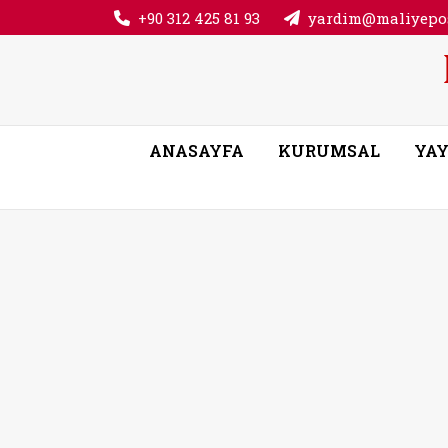
+90 312 425 81 93
yardim@maliyepos
ANASAYFA
KURUMSAL
YAY