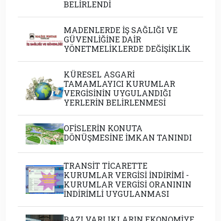
BELİRLENDİ
MADENLERDE İŞ SAĞLIĞI VE
GÜVENLİĞİNE DAİR
YÖNETMELİKLERDE DEĞİŞİKLİK
KÜRESEL ASGARİ
TAMAMLAYICI KURUMLAR
VERGİSİNİN UYGULANDIĞI
YERLERİN BELİRLENMESİ
OFİSLERİN KONUTA
DÖNÜŞMESİNE İMKAN TANINDI
TRANSİT TİCARETTE
KURUMLAR VERGİSİ İNDİRİMİ -
KURUMLAR VERGİSİ ORANININ
İNDİRİMLİ UYGULANMASI
BAZI VARLIKLARIN EKONOMİYE