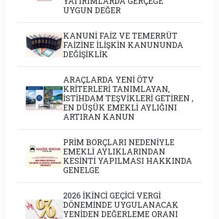
YATIRIMLARDA GERÇEĞE
UYGUN DEĞER
KANUNİ FAİZ VE TEMERRÜT
FAİZİNE İLİŞKİN KANUNUNDA
DEĞİŞİKLİK
ARAÇLARDA YENİ ÖTV
KRİTERLERİ TANIMLAYAN,
İSTİHDAM TEŞVİKLERİ GETİREN ,
EN DÜŞÜK EMEKLİ AYLIĞINI
ARTIRAN KANUN
PRİM BORÇLARI NEDENİYLE
EMEKLİ AYLIKLARINDAN
KESİNTİ YAPILMASI HAKKINDA
GENELGE
2026 İKİNCİ GEÇİCİ VERGİ
DÖNEMİNDE UYGULANACAK
YENİDEN DEĞERLEME ORANI