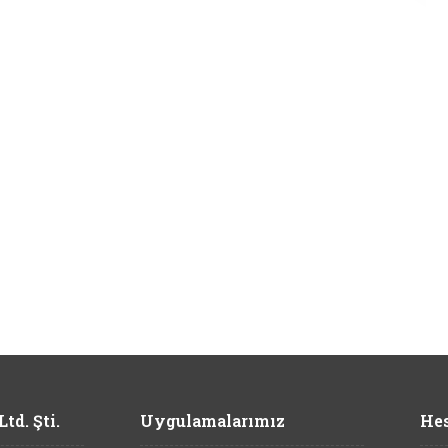
td. Şti.
Uygulamalarımız
Hes