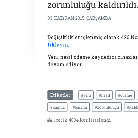
zorunluluğu kaldırıldı
03 HAZIRAN 2015, ÇARŞAMBA
Değişiklikler işlenmiş olarak 426 N
tıklayın.
Yeni nesil ödeme kaydedici cihazlar
devam ediyor.
Etiketler
#yeni
#nesil
#ödeme
#kâğıda
#basma
#zorunluluğu
#kaldı
İçerik 4804 kez listelendi