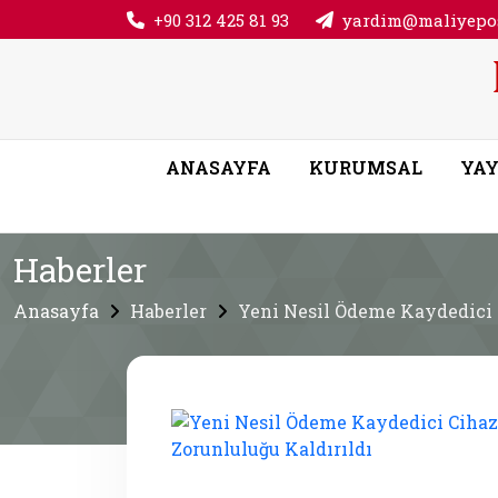
+90 312 425 81 93
yardim@maliyepos
ANASAYFA
KURUMSAL
YAY
Haberler
Anasayfa
Haberler
Yeni Nesil Ödeme Kaydedici C