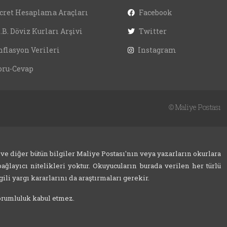
cret Hesaplama Araçları
Facebook
.B. Döviz Kurları Arşivi
Twitter
nflasyon Verileri
Instagram
oru-Cevap
©
Maliye Postası
 ve diğer bütün bilgiler Maliye Postası'nın veya yazarların okurlara
ağlayıcı nitelikleri yoktur. Okuyucuların burada verilen her türlü
ili yargı kararlarını da araştırmaları gerekir.
sorumluluk kabul etmez.