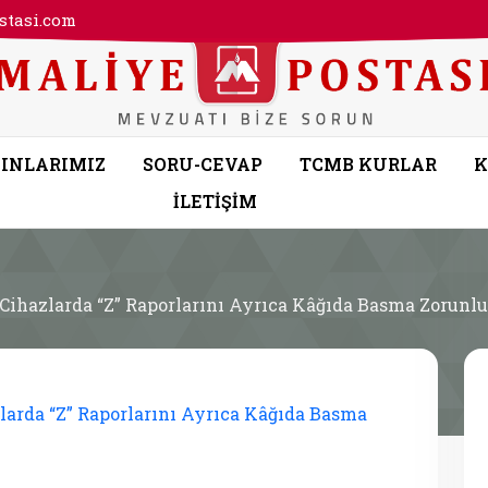
tasi.com
INLARIMIZ
SORU-CEVAP
TCMB KURLAR
K
İLETİŞİM
ihazlarda “Z” Raporlarını Ayrıca Kâğıda Basma Zorunlu