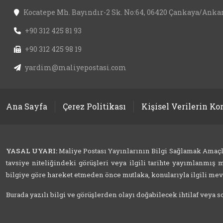
Kocatepe Mh. Bayındır-2 Sk. No:64, 06420 Çankaya/Anka
+90 312 425 81 93
+90 312 425 98 19
yardim@maliyepostasi.com
Ana Sayfa
Çerez Politikası
Kişisel Verilerin K
YASAL UYARI:
Maliye Postası Yayınlarının Bilgi Sağlamak Amaçlı İ
tavsiye niteliğindeki görüşleri veya ilgili tarihte yayımlanmış m
bilgiye göre hareket etmeden önce mutlaka, konularıyla ilgili mevzu
Burada yazılı bilgi ve görüşlerden olayı doğabilecek ihtilaf veya