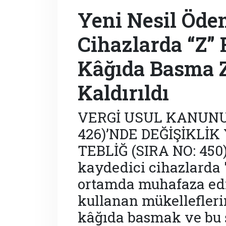
Yeni Nesil Öde
Cihazlarda “Z” 
Kâğıda Basma 
Kaldırıldı
VERGİ USUL KANUNU 
426)’NDE DEĞİŞİKLİ
TEBLİĞ (SIRA NO: 450)
kaydedici cihazlarda 
ortamda muhafaza edi
kullanan mükelleflerin
kâğıda basmak ve bu 