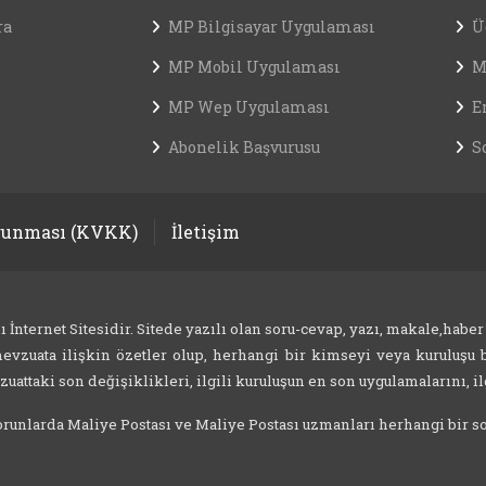
ra
MP Bilgisayar Uygulaması
Ü
MP Mobil Uygulaması
M
MP Wep Uygulaması
E
Abonelik Başvurusu
S
orunması (KVKK)
İletişim
nternet Sitesidir. Sitede yazılı olan soru-cevap, yazı, makale,haber
evzuata ilişkin özetler olup, herhangi bir kimseyi veya kuruluşu b
attaki son değişiklikleri, ilgili kuruluşun en son uygulamalarını, ilg
 sorunlarda Maliye Postası ve Maliye Postası uzmanları herhangi bir 