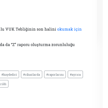
.
o.lu VUK Tebliğinin son halini
okumak için
da da “Z” raporu oluşturma zorunluluğu
#kaydedici
#cihazlarda
#raporlarını
#ayrıca
rıldı