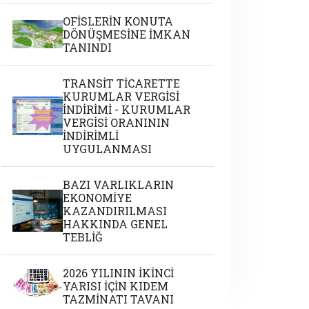
OFİSLERİN KONUTA
DÖNÜŞMESİNE İMKAN
TANINDI
TRANSİT TİCARETTE
KURUMLAR VERGİSİ
İNDİRİMİ - KURUMLAR
VERGİSİ ORANININ
İNDİRİMLİ
UYGULANMASI
BAZI VARLIKLARIN
EKONOMİYE
KAZANDIRILMASI
HAKKINDA GENEL
TEBLİĞ
2026 YILININ İKİNCİ
YARISI İÇİN KIDEM
TAZMİNATI TAVANI