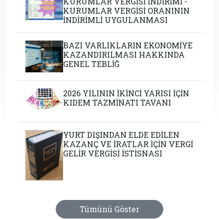
KURUMLAR VERGİSİ İNDİRİMİ -
KURUMLAR VERGİSİ ORANININ
İNDİRİMLİ UYGULANMASI
BAZI VARLIKLARIN EKONOMİYE
KAZANDIRILMASI HAKKINDA
GENEL TEBLİĞ
2026 YILININ İKİNCİ YARISI İÇİN
KIDEM TAZMİNATI TAVANI
YURT DIŞINDAN ELDE EDİLEN
KAZANÇ VE İRATLAR İÇİN VERGİ
GELİR VERGİSİ İSTİSNASI
Tümünü Göster