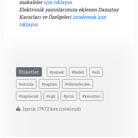
makaleler
için tıklayın.
Elektronik yayınlarımıza eklenen Danıştay
Kararları ve Özelgeleri
incelemek için
tıklayın.
Etiketler
#yemek
#bedeli
#adı
#altında
#yapılan
#ödemelerden
#yapılacak
#sgk
#prim
#kesintisi
İçerik 17672 kez listelendi