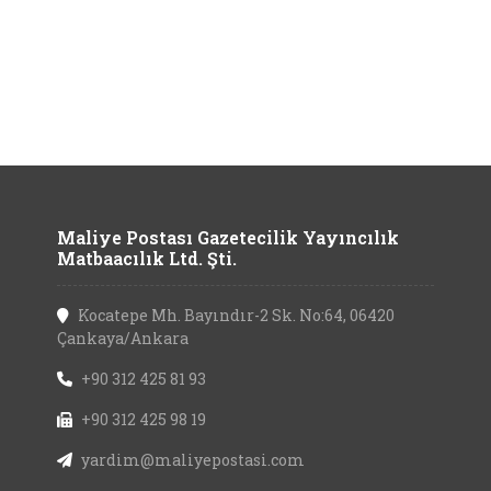
Maliye Postası Gazetecilik Yayıncılık
Matbaacılık Ltd. Şti.
Kocatepe Mh. Bayındır-2 Sk. No:64, 06420
Çankaya/Ankara
+90 312 425 81 93
+90 312 425 98 19
yardim@maliyepostasi.com