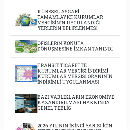
KÜRESEL ASGARİ
TAMAMLAYICI KURUMLAR
VERGİSİNİN UYGULANDIĞI
YERLERİN BELİRLENMESİ
OFİSLERİN KONUTA
DÖNÜŞMESİNE İMKAN TANINDI
TRANSİT TİCARETTE
KURUMLAR VERGİSİ İNDİRİMİ -
KURUMLAR VERGİSİ ORANININ
İNDİRİMLİ UYGULANMASI
BAZI VARLIKLARIN EKONOMİYE
KAZANDIRILMASI HAKKINDA
GENEL TEBLİĞ
2026 YILININ İKİNCİ YARISI İÇİN