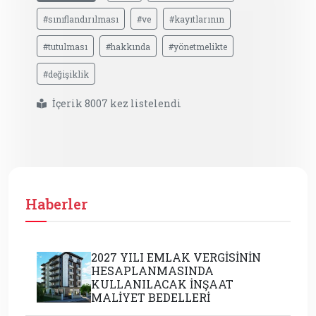
#sınıflandırılması
#ve
#kayıtlarının
#tutulması
#hakkında
#yönetmelikte
#değişiklik
İçerik 8007 kez listelendi
Haberler
2027 YILI EMLAK VERGİSİNİN
HESAPLANMASINDA
KULLANILACAK İNŞAAT
MALİYET BEDELLERİ