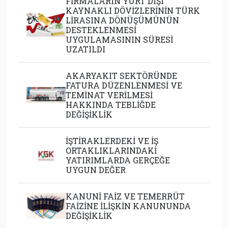
FİRMALARIN YURT DIŞI
KAYNAKLI DÖVİZLERİNİN TÜRK
LİRASINA DÖNÜŞÜMÜNÜN
DESTEKLENMESİ
UYGULAMASININ SÜRESİ
UZATILDI
AKARYAKIT SEKTÖRÜNDE
FATURA DÜZENLENMESİ VE
TEMİNAT VERİLMESİ
HAKKINDA TEBLİĞDE
DEĞİŞİKLİK
İŞTİRAKLERDEKİ VE İŞ
ORTAKLIKLARINDAKİ
YATIRIMLARDA GERÇEĞE
UYGUN DEĞER
KANUNİ FAİZ VE TEMERRÜT
FAİZİNE İLİŞKİN KANUNUNDA
DEĞİŞİKLİK