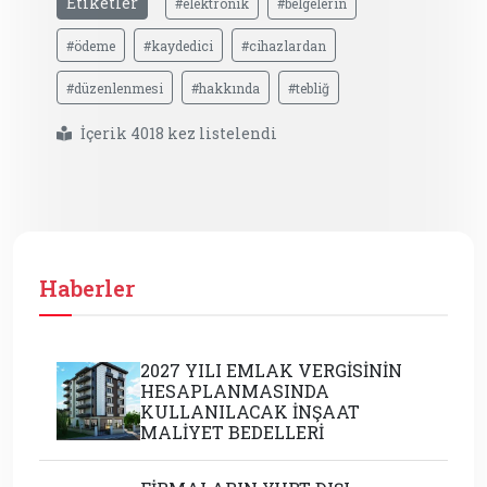
Etiketler
#elektronik
#belgelerin
#ödeme
#kaydedici
#cihazlardan
#düzenlenmesi
#hakkında
#tebliğ
İçerik 4018 kez listelendi
Haberler
2027 YILI EMLAK VERGİSİNİN
HESAPLANMASINDA
KULLANILACAK İNŞAAT
MALİYET BEDELLERİ