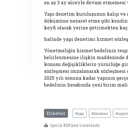
en az 3 ay süreyle devam etmemesi
Yapı denetim kuruluşunun kalıp ve d
dökümüne nezaret etme gibi kendine
keyfi olarak yerine getirmekten ka
halinde yapı denetimi hizmet sözleş
Yönetmeliğin hizmet bedelinin tespi
belirlenmesine ilişkin maddesinde de
konusu değişikliklerin yürürlüğe gi
sözleşmesi imzalanarak sözleşmesi d
2025 yılı sonuna kadar yapının ger
bedelinin hesabında yeni birim mali
Etiketler
#yapı
#denetimi
#uygul
İçerik 839 kez listelendi