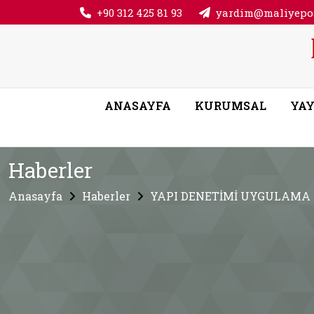
+90 312 425 81 93
yardim@maliyepos
ANASAYFA
KURUMSAL
YAY
Haberler
Anasayfa
Haberler
YAPI DENETİMİ UYGULAMA 