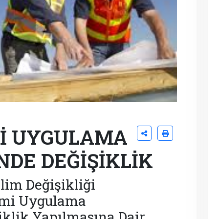
Mİ UYGULAMA
DE DEĞİŞİKLİK
klim Değişikliği
imi Uygulama
iklik Yapılmasına Dair