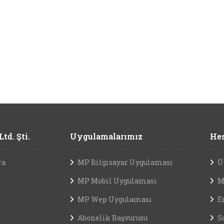
td. Şti.
Uygulamalarımız
Hes
ra
MP Bilgisayar Uygulaması
Ü
MP Mobil Uygulaması
M
MP Wep Uygulaması
E
Abonelik Başvurusu
S