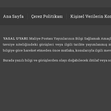
Ana Sayfa
Çerez Politikası
Kişisel Verilerin K
YASAL UYARI:
Maliye Postası Yayınlarının Bilgi Sağlamak Amaçlı İ
tavsiye niteliğindeki görüşleri veya ilgili tarihte yayımlanmış m
bilgiye göre hareket etmeden önce mutlaka, konularıyla ilgili mevzu
Burada yazılı bilgi ve görüşlerden olayı doğabilecek ihtilaf veya