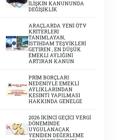
İLİŞKİN KANUNUNDA
DEĞİŞİKLİK
ARAÇLARDA YENİ ÖTV
KRİTERLERİ
TANIMLAYAN,
İSTİHDAM TEŞVİKLERİ
GETİREN , EN DÜŞÜK
EMEKLİ AYLIĞINI
ARTIRAN KANUN
PRİM BORÇLARI
NEDENİYLE EMEKLİ
AYLIKLARINDAN
KESİNTİ YAPILMASI
HAKKINDA GENELGE
2026 İKİNCİ GEÇİCİ VERGİ
DÖNEMİNDE
UYGULANACAK
YENİDEN DEĞERLEME