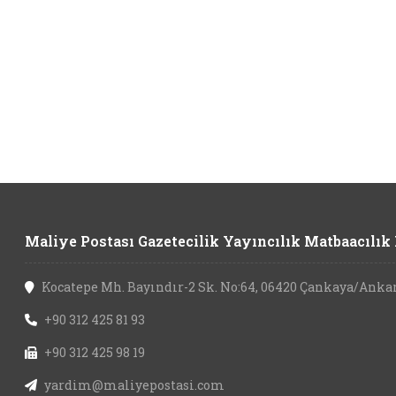
Maliye Postası Gazetecilik Yayıncılık Matbaacılık L
Kocatepe Mh. Bayındır-2 Sk. No:64, 06420 Çankaya/Anka
+90 312 425 81 93
+90 312 425 98 19
yardim@maliyepostasi.com