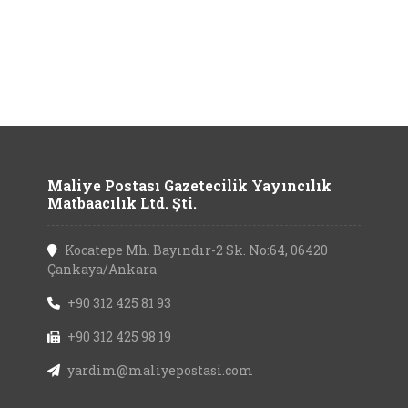
Maliye Postası Gazetecilik Yayıncılık
Matbaacılık Ltd. Şti.
Kocatepe Mh. Bayındır-2 Sk. No:64, 06420
Çankaya/Ankara
+90 312 425 81 93
+90 312 425 98 19
yardim@maliyepostasi.com