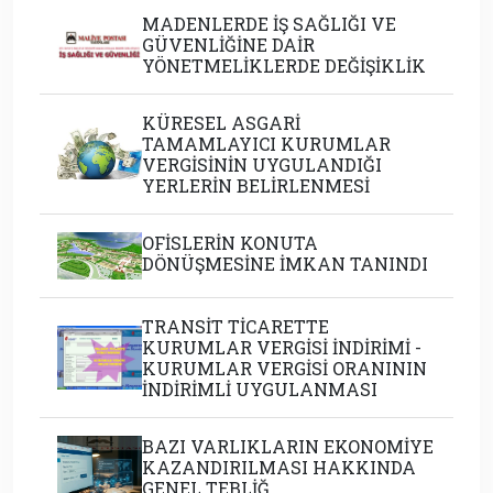
MADENLERDE İŞ SAĞLIĞI VE
GÜVENLİĞİNE DAİR
YÖNETMELİKLERDE DEĞİŞİKLİK
KÜRESEL ASGARİ
TAMAMLAYICI KURUMLAR
VERGİSİNİN UYGULANDIĞI
YERLERİN BELİRLENMESİ
OFİSLERİN KONUTA
DÖNÜŞMESİNE İMKAN TANINDI
TRANSİT TİCARETTE
KURUMLAR VERGİSİ İNDİRİMİ -
KURUMLAR VERGİSİ ORANININ
İNDİRİMLİ UYGULANMASI
BAZI VARLIKLARIN EKONOMİYE
KAZANDIRILMASI HAKKINDA
GENEL TEBLİĞ