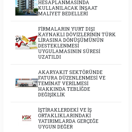
HESAPLANMASINDA
KULLANILACAK İNŞAAT
MALİYET BEDELLERİ
FİRMALARIN YURT DIŞI
KAYNAKLI DÖVİZLERİNİN TÜRK
LİRASINA DÖNÜŞÜMÜNÜN
DESTEKLENMESİ
UYGULAMASININ SÜRESİ
UZATILDI
AKARYAKIT SEKTÖRÜNDE
FATURA DÜZENLENMESİ VE
TEMİNAT VERİLMESİ
HAKKINDA TEBLİĞDE
DEĞİŞİKLİK
İŞTİRAKLERDEKİ VE İŞ
ORTAKLIKLARINDAKİ
YATIRIMLARDA GERÇEĞE
UYGUN DEĞER