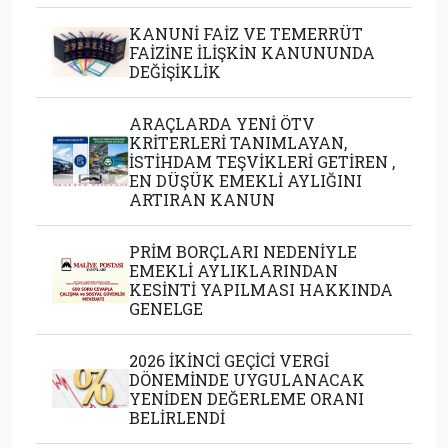
KANUNİ FAİZ VE TEMERRÜT
FAİZİNE İLİŞKİN KANUNUNDA
DEĞİŞİKLİK
ARAÇLARDA YENİ ÖTV
KRİTERLERİ TANIMLAYAN,
İSTİHDAM TEŞVİKLERİ GETİREN ,
EN DÜŞÜK EMEKLİ AYLIĞINI
ARTIRAN KANUN
PRİM BORÇLARI NEDENİYLE
EMEKLİ AYLIKLARINDAN
KESİNTİ YAPILMASI HAKKINDA
GENELGE
2026 İKİNCİ GEÇİCİ VERGİ
DÖNEMİNDE UYGULANACAK
YENİDEN DEĞERLEME ORANI
BELİRLENDİ