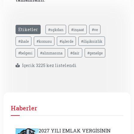
Etiketler
#sgkdan
#inşaat
#ve
#ihale
#konusu
#işlerde
#ilişiksizlik
#belgesi
#alınmasına
#dair
#genelge
İçerik 3225 kez listelendi
Haberler
2027 YILI EMLAK VERGİSİNİN