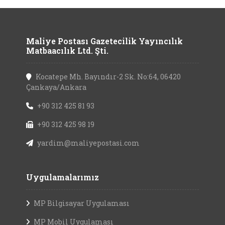
Maliye Postası Gazetecilik Yayıncılık
Matbaacılık Ltd. Şti.
Kocatepe Mh. Bayındır-2 Sk. No:64, 06420
Çankaya/Ankara
+90 312 425 81 93
+90 312 425 98 19
yardim@maliyepostasi.com
Uygulamalarımız
MP Bilgisayar Uygulaması
MP Mobil Uygulaması