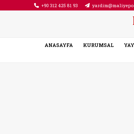
+90 312 425 81 93
yardim@maliyepos
ANASAYFA
KURUMSAL
YAY