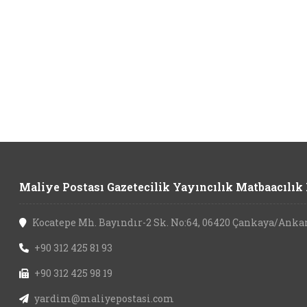
Maliye Postası Gazetecilik Yayıncılık Matbaacılık L
Kocatepe Mh. Bayındır-2 Sk. No:64, 06420 Çankaya/Anka
+90 312 425 81 93
+90 312 425 98 19
yardim@maliyepostasi.com