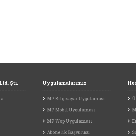
td. Şti.
Uygulamalarımız
Hes
ra
MP Bilgisayar Uygulaması
Ü
MP Mobil Uygulaması
M
MP Wep Uygulaması
E
Abonelik Başvurusu
S