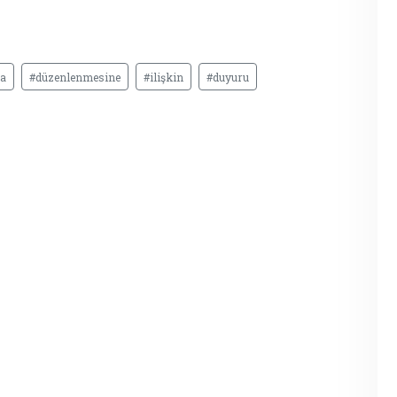
ra
#düzenlenmesine
#ilişkin
#duyuru