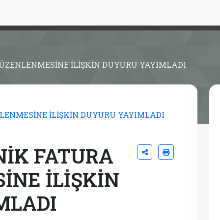
ÜZENLENMESİNE İLİŞKİN DUYURU YAYIMLADI
NİK FATURA
NE İLİŞKİN
MLADI