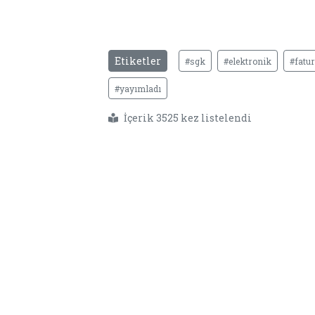
Etiketler
#sgk
#elektronik
#fatu
#yayımladı
İçerik 3525 kez listelendi