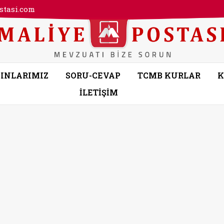
tasi.com
INLARIMIZ
SORU-CEVAP
TCMB KURLAR
K
İLETİŞİM