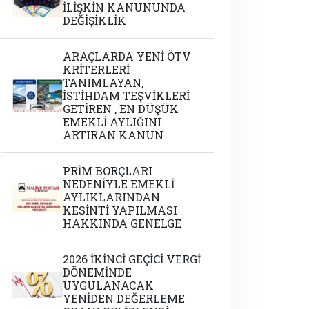
İLİŞKİN KANUNUNDA
DEĞİŞİKLİK
ARAÇLARDA YENİ ÖTV
KRİTERLERİ
TANIMLAYAN,
İSTİHDAM TEŞVİKLERİ
GETİREN , EN DÜŞÜK
EMEKLİ AYLIĞINI
ARTIRAN KANUN
PRİM BORÇLARI
NEDENİYLE EMEKLİ
AYLIKLARINDAN
KESİNTİ YAPILMASI
HAKKINDA GENELGE
2026 İKİNCİ GEÇİCİ VERGİ
DÖNEMİNDE
UYGULANACAK
YENİDEN DEĞERLEME