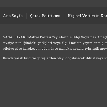
Ana Sayfa
Çerez Politikası
Kişisel Verilerin K
YASAL UYARI:
Maliye Postası Yayınlarının Bilgi Sağlamak Amaçlı İ
tavsiye niteliğindeki görüşleri veya ilgili tarihte yayımlanmış m
bilgiye göre hareket etmeden önce mutlaka, konularıyla ilgili mevzu
Burada yazılı bilgi ve görüşlerden olayı doğabilecek ihtilaf veya