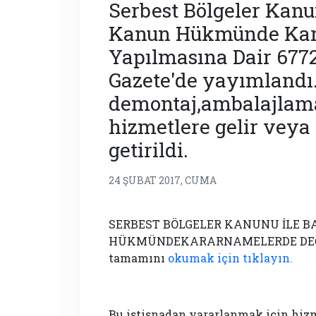
Serbest Bölgeler Kanu
Kanun Hükmünde Kara
Yapılmasına Dair 677
Gazete'de yayımlandı
demontaj,ambalajlama
hizmetlere gelir veya 
getirildi.
24 ŞUBAT 2017, CUMA
SERBEST BÖLGELER KANUNU İLE 
HÜKMÜNDEKARARNAMELERDE DEĞİ
tamamını
okumak için tıklayın.
Bu istisnadan yararlanmak için hizm