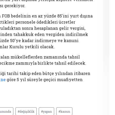
ı gerekiyor.
n FOB bedelinin en az yüzde 85'ini yurt dışına
tikleri personele ödedikleri ücretler
uladıktan sonra hesaplanan gelir vergisi,
inden tahakkuk eden vergiden indirilmek
 yüzde 50'ye kadar indirmeye ve kanuni
lar Kurulu yetkili olacak.
a kalan mükelleflerden zamanında tahsil
gecikme zammıyla birlikte tahsil edilecek.
diği tarihi takip eden bütçe yılından itibaren
ine
göre 5 yıl süreyle geçici muafiyetten
ununda
#değişiklik
#yapan
#kanun