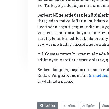
ve Türkiye'ye dönüşlerinin olmamas
Serbest bölgelerde üretilen ürünleri
ihraç eden mükelleflerin istihdam et
üzerinden asgari geçim indirimi uyg
verilecek muhtasar beyanname üzer
suretiyle terkin edilecek. Bu oranı
seviyesine kadar yükseltmeye Bakan
Yıllık satış tutarı bu oranın altınd
edilmeyen vergiler cezasız olarak, 
Serbest bölgeler, inşalarının sona er
Emlak Vergisi Kanunu'un
5. maddes
faydalandırılacak.
Etiketler
#serbest
#bölgeler
#kan