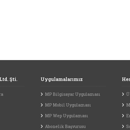
td. Şti.
Uygulamalarımız
Hes
ra
MP Bilgisayar Uygulaması
Ü
MP Mobil Uygulaması
M
MP Wep Uygulaması
E
Abonelik Başvurusu
S