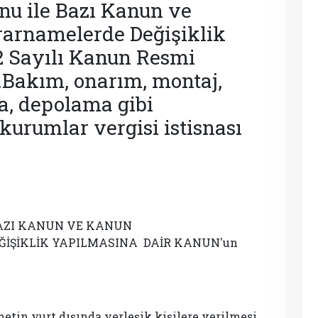
nu ile Bazı Kanun ve
rnamelerde Değişiklik
2 Sayılı Kanun Resmi
.Bakım, onarım, montaj,
, depolama gibi
kurumlar vergisi istisnası
BAZI KANUN VE KANUN
ŞİKLİK YAPILMASINA DAİR KANUN'un
etin yurt dışında yerleşik kişilere verilmesi