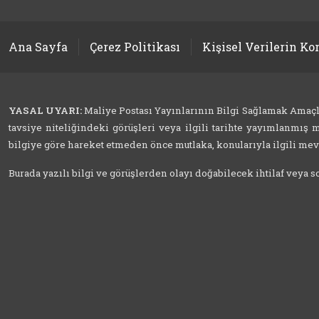
Ana Sayfa
Çerez Politikası
Kişisel Verilerin K
YASAL UYARI:
Maliye Postası Yayınlarının Bilgi Sağlamak Amaçlı İ
tavsiye niteliğindeki görüşleri veya ilgili tarihte yayımlanmış m
bilgiye göre hareket etmeden önce mutlaka, konularıyla ilgili mevzu
Burada yazılı bilgi ve görüşlerden olayı doğabilecek ihtilaf veya