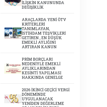
İLİŞKİN KANUNUNDA
DEĞİŞİKLİK
ARAÇLARDA YENİ ÖTV
KRİTERLERİ
TANIMLAYAN,
İSTİHDAM TEŞVİKLERİ
GETİREN , EN DÜŞÜK
EMEKLİ AYLIĞINI
ARTIRAN KANUN
PRİM BORÇLARI
NEDENİYLE EMEKLİ
AYLIKLARINDAN
KESİNTİ YAPILMASI
HAKKINDA GENELGE
2026 İKİNCİ GEÇİCİ VERGİ
DÖNEMİNDE
UYGULANACAK
YENİDEN DEĞERLEME