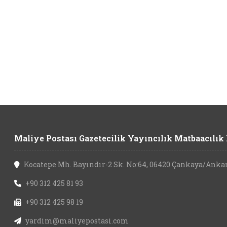
Maliye Postası Gazetecilik Yayıncılık Matbaacılık L
Kocatepe Mh. Bayındır-2 Sk. No:64, 06420 Çankaya/Anka
+90 312 425 81 93
+90 312 425 98 19
yardim@maliyepostasi.com