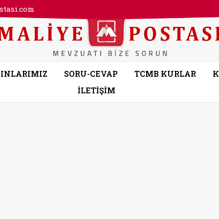
tasi.com
INLARIMIZ
SORU-CEVAP
TCMB KURLAR
K
İLETİŞİM