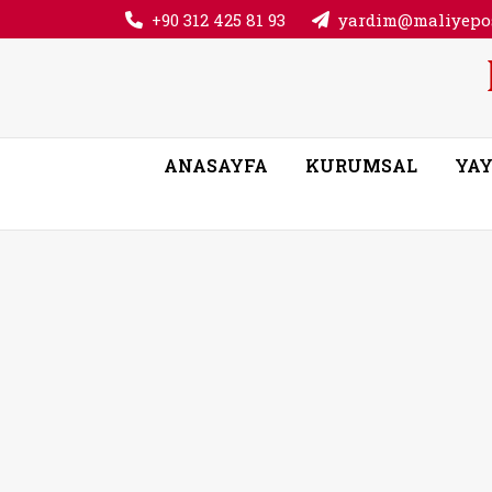
+90 312 425 81 93
yardim@maliyepos
ANASAYFA
KURUMSAL
YAY