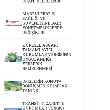
ORANI BELİRLENDİ
MADENLERDE İŞ
SAĞLIĞI VE
GÜVENLİĞİNE DAİR
YÖNETMELİKLERDE
DEĞİŞİKLİK
KÜRESEL ASGARİ
TAMAMLAYICI
KURUMLAR VERGİSİNİN
UYGULANDIĞI
YERLERİN
BELİRLENMESİ
OFİSLERİN KONUTA
DÖNÜŞMESİNE İMKAN
TANINDI
TRANSİT TİCARETTE
KURUMLAR VERGİSİ