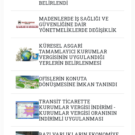
BELİRLENDİ
MADENLERDE İŞ SAĞLIĞI VE
GÜVENLİĞİNE DAİR
YÖNETMELİKLERDE DEĞİŞİKLİK
KÜRESEL ASGARİ
TAMAMLAYICI KURUMLAR
VERGİSİNİN UYGULANDIĞI
YERLERİN BELİRLENMESİ
OFİSLERİN KONUTA
DÖNÜŞMESİNE İMKAN TANINDI
TRANSİT TİCARETTE
KURUMLAR VERGİSİ İNDİRİMİ -
KURUMLAR VERGİSİ ORANININ
İNDİRİMLİ UYGULANMASI
BAZI VARLIKLARIN EKONOMİYE