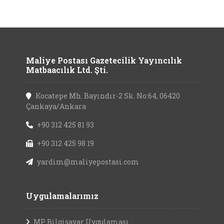
Maliye Postası Gazetecilik Yayıncılık
Matbaacılık Ltd. Şti.
Kocatepe Mh. Bayındır-2 Sk. No:64, 06420
Çankaya/Ankara
+90 312 425 81 93
+90 312 425 98 19
yardim@maliyepostasi.com
Uygulamalarımız
MP Bilgisayar Uygulaması