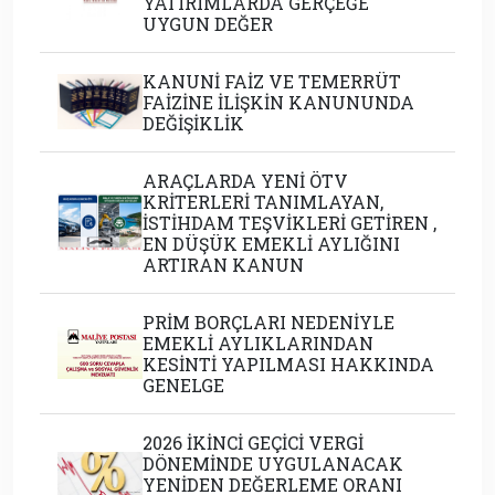
YATIRIMLARDA GERÇEĞE
UYGUN DEĞER
KANUNİ FAİZ VE TEMERRÜT
FAİZİNE İLİŞKİN KANUNUNDA
DEĞİŞİKLİK
ARAÇLARDA YENİ ÖTV
KRİTERLERİ TANIMLAYAN,
İSTİHDAM TEŞVİKLERİ GETİREN ,
EN DÜŞÜK EMEKLİ AYLIĞINI
ARTIRAN KANUN
PRİM BORÇLARI NEDENİYLE
EMEKLİ AYLIKLARINDAN
KESİNTİ YAPILMASI HAKKINDA
GENELGE
2026 İKİNCİ GEÇİCİ VERGİ
DÖNEMİNDE UYGULANACAK
YENİDEN DEĞERLEME ORANI