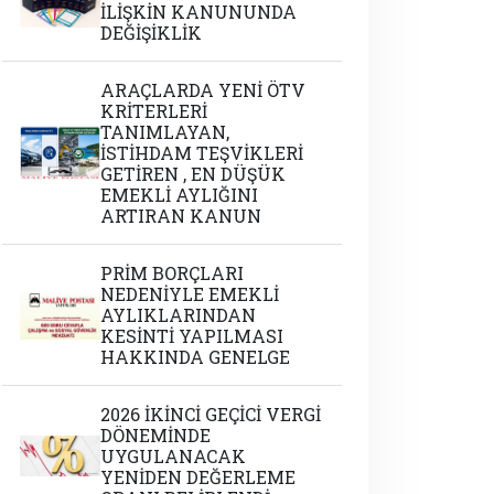
İLİŞKİN KANUNUNDA
DEĞİŞİKLİK
ARAÇLARDA YENİ ÖTV
KRİTERLERİ
TANIMLAYAN,
İSTİHDAM TEŞVİKLERİ
GETİREN , EN DÜŞÜK
EMEKLİ AYLIĞINI
ARTIRAN KANUN
PRİM BORÇLARI
NEDENİYLE EMEKLİ
AYLIKLARINDAN
KESİNTİ YAPILMASI
HAKKINDA GENELGE
2026 İKİNCİ GEÇİCİ VERGİ
DÖNEMİNDE
UYGULANACAK
YENİDEN DEĞERLEME