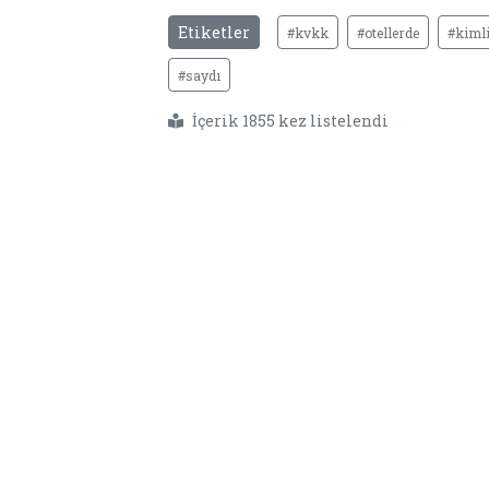
Etiketler
#kvkk
#otellerde
#kiml
#saydı
İçerik 1855 kez listelendi