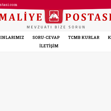
tasi.com
INLARIMIZ
SORU-CEVAP
TCMB KURLAR
K
İLETİŞİM