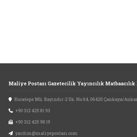
Maliye Postası Gazetecilik Yayıncılık Matbaacılık L
Kocatepe Mh. Bayındır-2 Sk. No:64, 06420 Çankaya/Anka
+90 312 425 81 93
+90 312 425 98 19
yardim@maliyepostasi.com