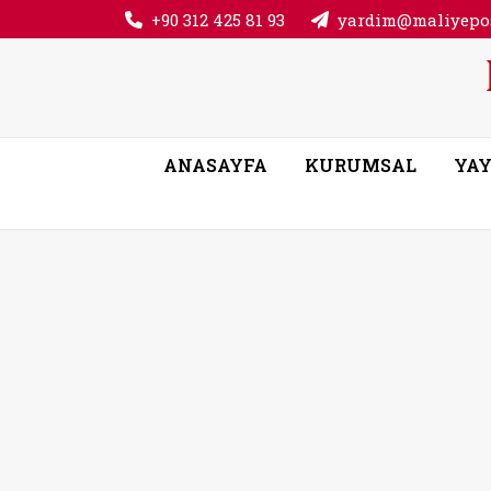
+90 312 425 81 93
yardim@maliyepos
ANASAYFA
KURUMSAL
YAY