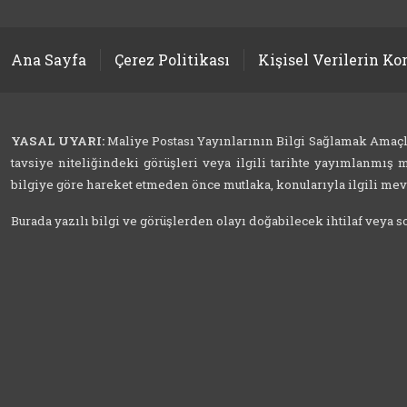
Ana Sayfa
Çerez Politikası
Kişisel Verilerin K
YASAL UYARI:
Maliye Postası Yayınlarının Bilgi Sağlamak Amaçlı İ
tavsiye niteliğindeki görüşleri veya ilgili tarihte yayımlanmış m
bilgiye göre hareket etmeden önce mutlaka, konularıyla ilgili mevzu
Burada yazılı bilgi ve görüşlerden olayı doğabilecek ihtilaf veya