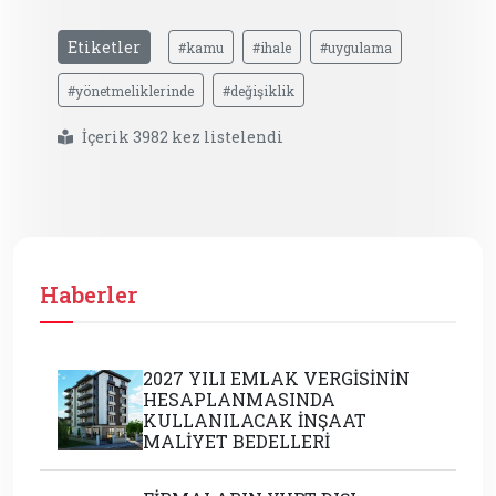
Etiketler
#kamu
#ihale
#uygulama
#yönetmeliklerinde
#değişiklik
İçerik 3982 kez listelendi
Haberler
2027 YILI EMLAK VERGİSİNİN
HESAPLANMASINDA
KULLANILACAK İNŞAAT
MALİYET BEDELLERİ