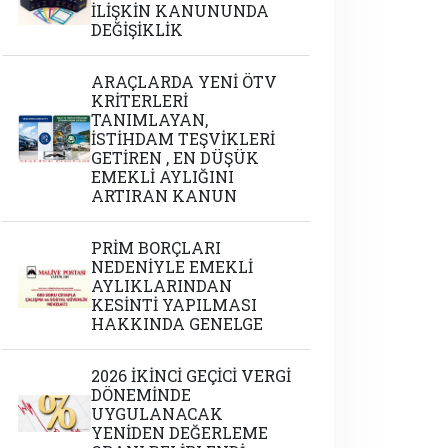
İLİŞKİN KANUNUNDA
DEĞİŞİKLİK
ARAÇLARDA YENİ ÖTV
KRİTERLERİ
TANIMLAYAN,
İSTİHDAM TEŞVİKLERİ
GETİREN , EN DÜŞÜK
EMEKLİ AYLIĞINI
ARTIRAN KANUN
PRİM BORÇLARI
NEDENİYLE EMEKLİ
AYLIKLARINDAN
KESİNTİ YAPILMASI
HAKKINDA GENELGE
2026 İKİNCİ GEÇİCİ VERGİ
DÖNEMİNDE
UYGULANACAK
YENİDEN DEĞERLEME