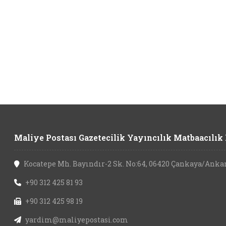
Maliye Postası Gazetecilik Yayıncılık Matbaacılık L
Kocatepe Mh. Bayındır-2 Sk. No:64, 06420 Çankaya/Anka
+90 312 425 81 93
+90 312 425 98 19
yardim@maliyepostasi.com