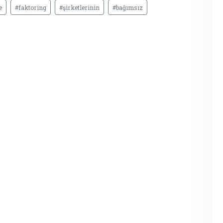
e
#faktoring
#şirketlerinin
#bağımsız