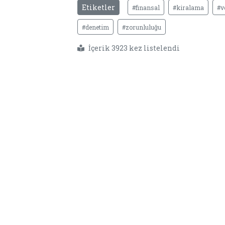
Etiketler
#finansal
#kiralama
#v
#denetim
#zorunluluğu
İçerik 3923 kez listelendi