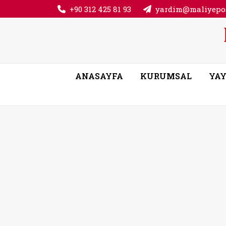
+90 312 425 81 93
yardim@maliyepos
ANASAYFA
KURUMSAL
YAY