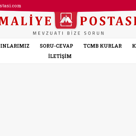
tasi.com
INLARIMIZ
SORU-CEVAP
TCMB KURLAR
K
İLETİŞİM