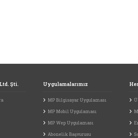
td. Şti.
Uygulamalarımız
Hes
ra
MP Bilgisayar Uygulaması
Ü
MP Mobil Uygulaması
M
MP Wep Uygulaması
E
Abonelik Başvurusu
S