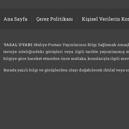
Ana Sayfa
Çerez Politikası
Kişisel Verilerin K
YASAL UYARI:
Maliye Postası Yayınlarının Bilgi Sağlamak Amaçlı İ
tavsiye niteliğindeki görüşleri veya ilgili tarihte yayımlanmış m
bilgiye göre hareket etmeden önce mutlaka, konularıyla ilgili mevzu
Burada yazılı bilgi ve görüşlerden olayı doğabilecek ihtilaf veya