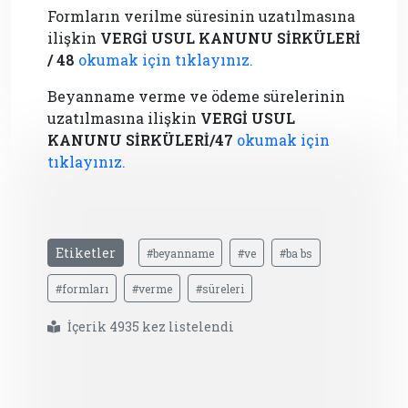
Formların verilme süresinin uzatılmasına
ilişkin
VERGİ USUL KANUNU SİRKÜLERİ
/ 48
okumak için tıklayınız.
Beyanname verme ve ödeme sürelerinin
uzatılmasına ilişkin
VERGİ USUL
KANUNU SİRKÜLERİ/47
okumak için
tıklayınız.
Etiketler
#beyanname
#ve
#ba bs
#formları
#verme
#süreleri
İçerik 4935 kez listelendi