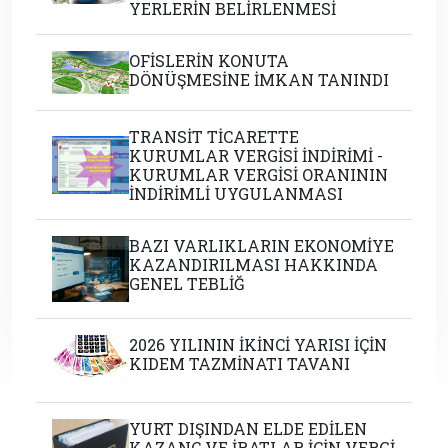
YERLERİN BELİRLENMESİ
OFİSLERİN KONUTA
DÖNÜŞMESİNE İMKAN TANINDI
TRANSİT TİCARETTE
KURUMLAR VERGİSİ İNDİRİMİ -
KURUMLAR VERGİSİ ORANININ
İNDİRİMLİ UYGULANMASI
BAZI VARLIKLARIN EKONOMİYE
KAZANDIRILMASI HAKKINDA
GENEL TEBLİĞ
2026 YILININ İKİNCİ YARISI İÇİN
KIDEM TAZMİNATI TAVANI
YURT DIŞINDAN ELDE EDİLEN
KAZANÇ VE İRATLAR İÇİN VERGİ