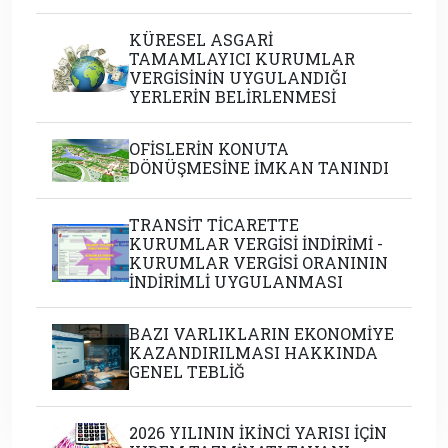
KÜRESEL ASGARİ
TAMAMLAYICI KURUMLAR
VERGİSİNİN UYGULANDIĞI
YERLERİN BELİRLENMESİ
OFİSLERİN KONUTA
DÖNÜŞMESİNE İMKAN TANINDI
TRANSİT TİCARETTE
KURUMLAR VERGİSİ İNDİRİMİ -
KURUMLAR VERGİSİ ORANININ
İNDİRİMLİ UYGULANMASI
BAZI VARLIKLARIN EKONOMİYE
KAZANDIRILMASI HAKKINDA
GENEL TEBLİĞ
2026 YILININ İKİNCİ YARISI İÇİN