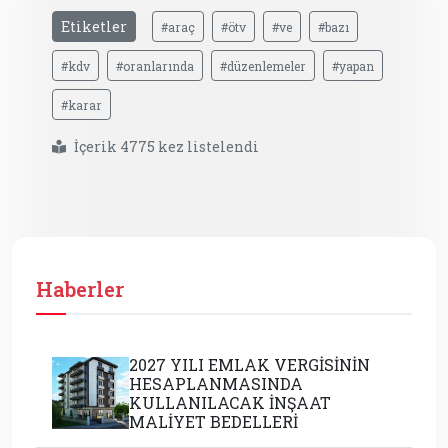
Etiketler
#araç
#ötv
#ve
#bazı
#kdv
#oranlarında
#düzenlemeler
#yapan
#karar
İçerik 4775 kez listelendi
Haberler
2027 YILI EMLAK VERGİSİNİN
HESAPLANMASINDA
KULLANILACAK İNŞAAT
MALİYET BEDELLERİ