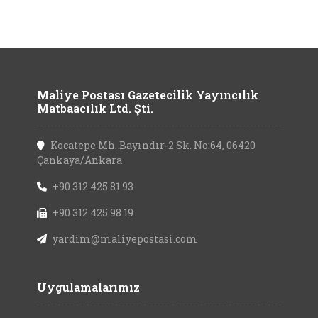
Maliye Postası Gazetecilik Yayıncılık
Matbaacılık Ltd. Şti.
Kocatepe Mh. Bayındır-2 Sk. No:64, 06420
Çankaya/Ankara
+90 312 425 81 93
+90 312 425 98 19
yardim@maliyepostasi.com
Uygulamalarımız