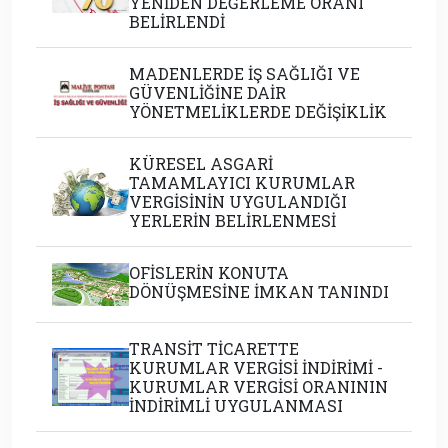
YENİDEN DEĞERLEME ORANI
BELİRLENDİ
MADENLERDE İŞ SAĞLIĞI VE
GÜVENLİĞİNE DAİR
YÖNETMELİKLERDE DEĞİŞİKLİK
KÜRESEL ASGARİ
TAMAMLAYICI KURUMLAR
VERGİSİNİN UYGULANDIĞI
YERLERİN BELİRLENMESİ
OFİSLERİN KONUTA
DÖNÜŞMESİNE İMKAN TANINDI
TRANSİT TİCARETTE
KURUMLAR VERGİSİ İNDİRİMİ -
KURUMLAR VERGİSİ ORANININ
İNDİRİMLİ UYGULANMASI