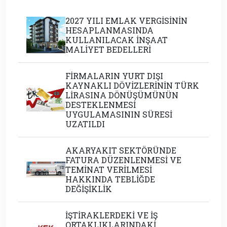
2027 YILI EMLAK VERGİSİNİN
HESAPLANMASINDA
KULLANILACAK İNŞAAT
MALİYET BEDELLERİ
FİRMALARIN YURT DIŞI
KAYNAKLI DÖVİZLERİNİN TÜRK
LİRASINA DÖNÜŞÜMÜNÜN
DESTEKLENMESİ
UYGULAMASININ SÜRESİ
UZATILDI
AKARYAKIT SEKTÖRÜNDE
FATURA DÜZENLENMESİ VE
TEMİNAT VERİLMESİ
HAKKINDA TEBLİĞDE
DEĞİŞİKLİK
İŞTİRAKLERDEKİ VE İŞ
ORTAKLIKLARINDAKİ