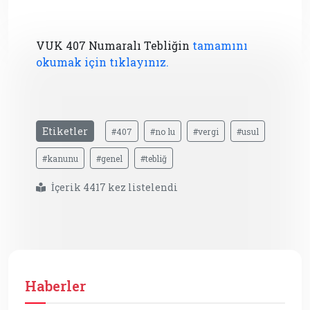
VUK 407 Numaralı Tebliğin
tamamını
okumak için tıklayınız.
Etiketler
#407
#no lu
#vergi
#usul
#kanunu
#genel
#tebliğ
İçerik 4417 kez listelendi
Haberler