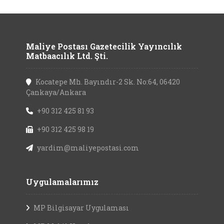
Maliye Postası Gazetecilik Yayıncılık
Matbaacılık Ltd. Şti.
Kocatepe Mh. Bayındır-2 Sk. No:64, 06420
Çankaya/Ankara
+90 312 425 81 93
+90 312 425 98 19
yardim@maliyepostasi.com
Uygulamalarımız
MP Bilgisayar Uygulaması