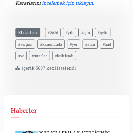
Kararlarını
incelemek için tıklayın.
Etiketler
#2026
#yılı
#için
#gelir
#vergisi
#kanununda
#yer
#alan
#had
#ve
#tutarlar
#belirlendi
İçerik 5637 kez listelendi
Haberler
2027 YILI EMLAK VERGİSİNİN