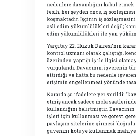
nedenlere dayandığını kabul etmek 
fesih, her şeyden önce, iş sözleşmesi
koşmaktadır. İşçinin iş sözleşmesini
asli edim yükümlülükleri değil; ka
edim yükümlülükleri ile yan yükümle
Yargıtay 22. Hukuk Dairesi'nin karar
kontrol uzmanı olarak çalıştığı, kend
üzerinden yaptığı iş ile ilgisi olam
vurgulandı. Davacının; işverenin t
ettirdiği ve hatta bu nedenle işvere
erişimin engellenmesi yönünde tasar
Kararda şu ifadelere yer verildi: "D
etmiş ancak sadece mola saatlerinde bi
kullandığını belirtmiştir. Davacının 
işleri için kullanması ve görevi gere
paylaşım sitelerine girmesi 'doğruluk
güvenini kötüye kullanmak mahiye