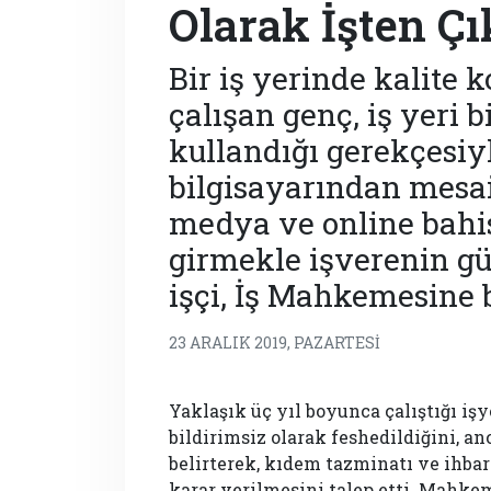
Olarak İşten Çık
Bir iş yerinde kalite 
çalışan genç, iş yeri b
kullandığı gerekçesiyle
bilgisayarından mesai 
medya ve online bahis
girmekle işverenin güv
işçi, İş Mahkemesine 
23 ARALIK 2019, PAZARTESI
Yaklaşık üç yıl boyunca çalıştığı iş
bildirimsiz olarak feshedildiğini, 
belirterek, kıdem tazminatı ve ihbar
karar verilmesini talep etti. Mahk