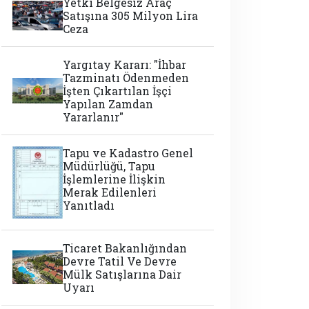
Yetki Belgesiz Araç
Satışına 305 Milyon Lira
Ceza
Yargıtay Kararı: "İhbar
Tazminatı Ödenmeden
İşten Çıkartılan İşçi
Yapılan Zamdan
Yararlanır"
Tapu ve Kadastro Genel
Müdürlüğü, Tapu
İşlemlerine İlişkin
Merak Edilenleri
Yanıtladı
Ticaret Bakanlığından
Devre Tatil Ve Devre
Mülk Satışlarına Dair
Uyarı