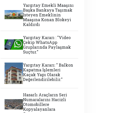
Yargıtay Emekli Maaşını
Başka Bankaya Taşımak
İsteyen Emeklinin
Maaşına Konan Blokeyi
Kaldırdı
Yargıtay Kararı : "Video
Çekip WhatsApp
Gruplarında Paylaşmak
Suçtur."
Yargıtay Kararı: " Balkon
Kapatma İşlemleri
Kaçak Yapı Olarak
Değerlendirilebilir."
Hasarlı Araçların Seri
Numaralarını Hacizli
Otomobillere
Kopyalayanlara