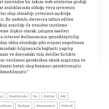
et üzerinden bir takım web sitelerine girdiği
at aralıklarında olduğu veya işverenin
teler olup olmadığı yeterince açıklığa
. Bu nedenle, davacıya tahsis edilen
işi aracılığı ile yeniden inceleme
me ilişkin olarak, çalışma saatleri
ında internet kullanımının gerçekleştirilip
ndan iddia olunduğu gibi erişimi engellenen
mındaki bilgisayarla bağlantı yapılıp
ası ve dosyadaki tüm deliller birlikte
rar verilmesi gerekirken eksik araştırma ve
rilmesi hatalı olup bozmayı gerektirmiştir.
ükmedilmiştir."
ai
#saatlerinde
#iş
#yerine
#ait
kullanan
#çalışan
#tazminatsız
#olarak