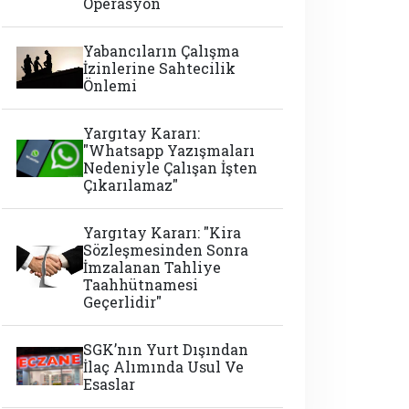
Operasyon
Yabancıların Çalışma
İzinlerine Sahtecilik
Önlemi
Yargıtay Kararı:
"Whatsapp Yazışmaları
Nedeniyle Çalışan İşten
Çıkarılamaz"
Yargıtay Kararı: "Kira
Sözleşmesinden Sonra
İmzalanan Tahliye
Taahhütnamesi
Geçerlidir"
SGK’nın Yurt Dışından
İlaç Alımında Usul Ve
Esaslar