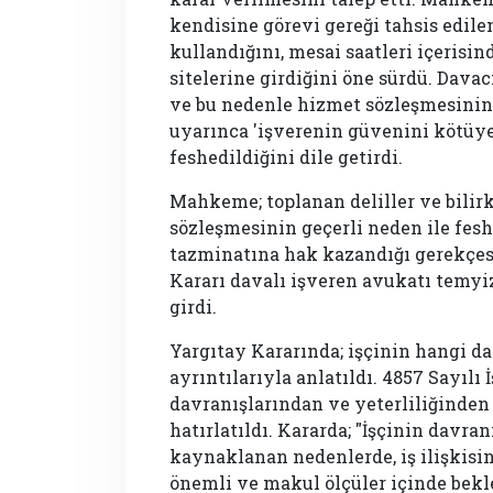
kendisine görevi gereği tahsis edilen
kullandığını, mesai saatleri içerisi
sitelerine girdiğini öne sürdü. Dava
ve bu nedenle hizmet sözleşmesinin,
uyarınca 'işverenin güvenini kötüye 
feshedildiğini dile getirdi.
Mahkeme; toplanan deliller ve bilir
sözleşmesinin geçerli neden ile fes
tazminatına hak kazandığı gerekçes
Kararı davalı işveren avukatı temyi
girdi.
Yargıtay Kararında; işçinin hangi da
ayrıntılarıyla anlatıldı. 4857 Sayıl
davranışlarından ve yeterliliğinden
hatırlatıldı. Kararda; "İşçinin davr
kaynaklanan nedenlerde, iş ilişkisi
önemli ve makul ölçüler içinde bek