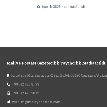
İçerik 3808 kez listelendi
Maliye Postası Gazetecilik Yayıncılık Matbaacılık L
Kocatepe Mh. Bayındır-2 Sk. No:64, 06420 Çankaya/Anka
+90 312 425 81 93
+90 312 425 98 19
yardim@maliyepostasi.com