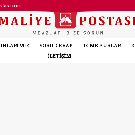
tasi.com
INLARIMIZ
SORU-CEVAP
TCMB KURLAR
K
İLETİŞİM