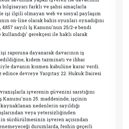
 bilgisayarı farklı ve şahsi amaçlarla
nde işi ilgili olmayan web ve sosyal paylaşım
cının on-line olarak bahis oyunları oynadığını
 4857 sayılı İş Kanunu'nun 25/2-e bendi
kullandığı' gerekçesi ile haklı olarak
kişi raporuna dayanarak davacının iş
hedildiğine, kıdem tazminatı ve ihbar
iyle davanın kısmen kabulüne karar verdi.
z edince devreye Yargıtay 22. Hukuk Dairesi
vranışlarla işverenin güvenini sarstığını
ı İş Kanunu'nun 25. maddesinde; işçinin
 kaynaklanan nedenlerin sayıldığı
anışlarından veya yetersizliğinden
nin sürdürülmesinin işveren açısından
lenemeyeceği durumlarda, feshin geçerli