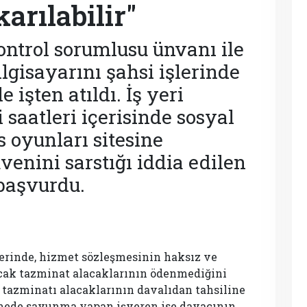
arılabilir"
kontrol sorumlusu ünvanı ile
ilgisayarını şahsi işlerinde
 işten atıldı. İş yeri
saatleri içerisinde sosyal
 oyunları sitesine
enini sarstığı iddia edilen
başvurdu.
yerinde, hizmet sözleşmesinin haksız ve
ancak tazminat alacaklarının ödenmediğini
 tazminatı alacaklarının davalıdan tahsiline
emede savunma yapan işveren ise davacının