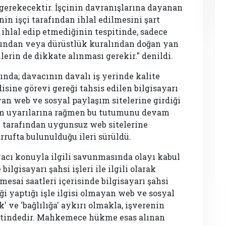
gerekecektir. İşçinin davranışlarına dayanan
nin işçi tarafından ihlal edilmesini şart
 ihlal edip etmediğinin tespitinde, sadece
nundan veya dürüstlük kuralından doğan yan
rin de dikkate alınması gerekir." denildi.
ında; davacının davalı iş yerinde kalite
isine görevi gereği tahsis edilen bilgisayarı
ayan web ve sosyal paylaşım sitelerine girdiği
üm uyarılarına rağmen bu tutumunu devam
n tarafından uygunsuz web sitelerine
rufta bulunulduğu ileri sürüldü.
avacı konuyla ilgili savunmasında olayı kabul
lgisayarı şahsi işleri ile ilgili olarak
mesai saatleri içerisinde bilgisayarı şahsi
ği yaptığı işle ilgisi olmayan web ve sosyal
' ve 'bağlılığa' aykırı olmakla, işverenin
tindedir. Mahkemece hükme esas alınan