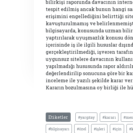
bilirkişi raporunda davacının intern
tespit edilmiş ancak bunun hangi sa
erişimini engellediğini belirttiği si
kavuşturulmamış ve belirlenmemiştir
bilgisayarda, konusunda uzman bilirk
yaptırılarak uyuşmazlık konusu döne
içerisinde iş ile ilgili hususlar dış
gerçekleştirilmediği, işveren tarafı
uygunsuz sitelere davacının kullanı
yapılmadığı hususunda rapor aldırılm
değerlendirilip sonucuna göre bir ka
inceleme ile yazılı şekilde karar ve
Kararın bozulmasına oy birliği ile h
Etiketler
#yargıtay
#kararı
#mes
#bilgisayarı
#özel
#işleri
#için
#