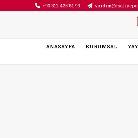
+90 312 425 81 93
yardim@maliyepos
ANASAYFA
KURUMSAL
YAY