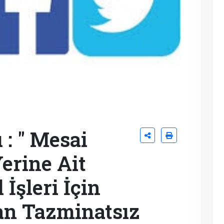
 : " Mesai
Yerine Ait
 İşleri İçin
an Tazminatsız