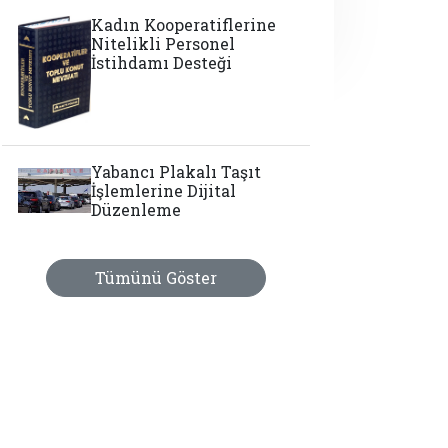
Kadın Kooperatiflerine
Nitelikli Personel
İstihdamı Desteği
Yabancı Plakalı Taşıt
İşlemlerine Dijital
Düzenleme
Tümünü Göster