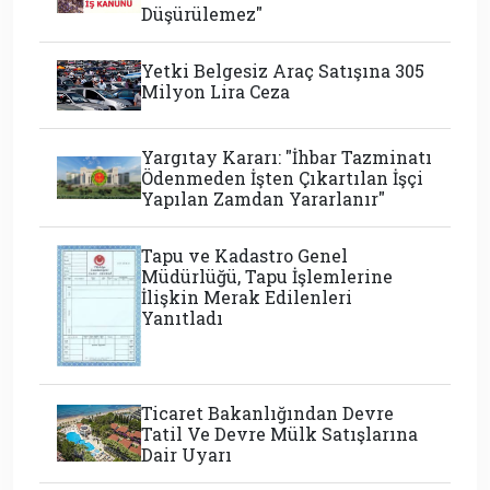
Düşürülemez"
Yetki Belgesiz Araç Satışına 305
Milyon Lira Ceza
Yargıtay Kararı: "İhbar Tazminatı
Ödenmeden İşten Çıkartılan İşçi
Yapılan Zamdan Yararlanır"
Tapu ve Kadastro Genel
Müdürlüğü, Tapu İşlemlerine
İlişkin Merak Edilenleri
Yanıtladı
Ticaret Bakanlığından Devre
Tatil Ve Devre Mülk Satışlarına
Dair Uyarı