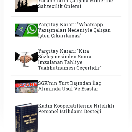
Yabancıların Çalışma İzinlerine
Sahtecilik Önlemi
Yargıtay Kararı: "Whatsapp
Yazışmaları Nedeniyle Çalışan
İşten Çıkarılamaz"
Yargıtay Kararı: "Kira
Sözleşmesinden Sonra
İmzalanan Tahliye
Taahhütnamesi Geçerlidir"
SGK’nın Yurt Dışından İlaç
Alımında Usul Ve Esaslar
Kadın Kooperatiflerine Nitelikli
Personel İstihdamı Desteği