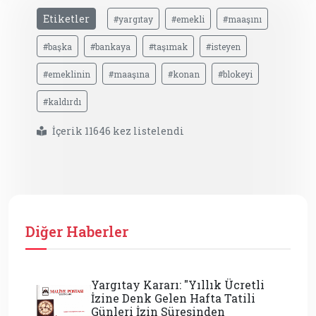
Etiketler
#yargıtay
#emekli
#maaşını
#başka
#bankaya
#taşımak
#isteyen
#emeklinin
#maaşına
#konan
#blokeyi
#kaldırdı
İçerik 11646 kez listelendi
Diğer Haberler
Yargıtay Kararı: "Yıllık Ücretli
İzine Denk Gelen Hafta Tatili
Günleri İzin Süresinden