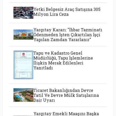
Yetki Belgesiz Araç Satışına 305
Milyon Lira Ceza
Yargıtay Kararı: "İhbar Tazminatı
Ödenmeden İşten Çıkartılan İşçi
Yapılan Zamdan Yararlanır"
Tapu ve Kadastro Genel
Müdürlüğü, Tapu İşlemlerine
İlişkin Merak Edilenleri
Yanıtladı
Ticaret Bakanlığından Devre
Tatil Ve Devre Mülk Satışlarına
Dair Uyarı
Yargıtay Emekli Maaşını Başka