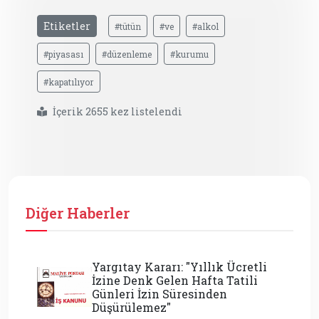
Etiketler
#tütün
#ve
#alkol
#piyasası
#düzenleme
#kurumu
#kapatılıyor
İçerik 2655 kez listelendi
Diğer Haberler
Yargıtay Kararı: "Yıllık Ücretli
İzine Denk Gelen Hafta Tatili
Günleri İzin Süresinden
Düşürülemez"