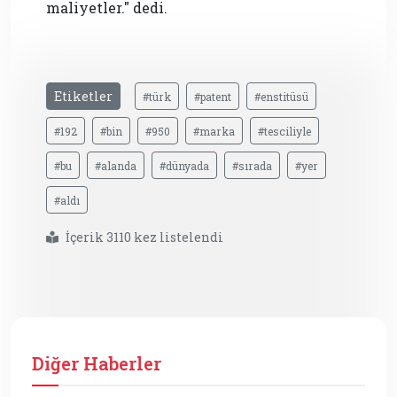
maliyetler." dedi.
Etiketler
#türk
#patent
#enstitüsü
#192
#bin
#950
#marka
#tesciliyle
#bu
#alanda
#dünyada
#sırada
#yer
#aldı
İçerik 3110 kez listelendi
Diğer Haberler