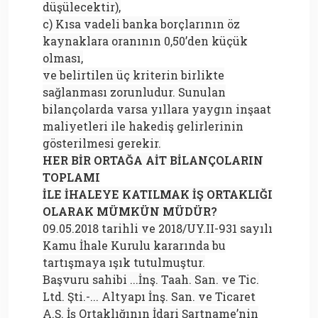
düşülecektir),
c) Kısa vadeli banka borçlarının öz
kaynaklara oranının 0,50’den küçük
olması,
ve belirtilen üç kriterin birlikte
sağlanması zorunludur. Sunulan
bilançolarda varsa yıllara yaygın inşaat
maliyetleri ile hakediş gelirlerinin
gösterilmesi gerekir.
HER BİR ORTAĞA AİT BİLANÇOLARIN
TOPLAMI
İLE İHALEYE KATILMAK İŞ ORTAKLIĞI
OLARAK MÜMKÜN MÜDÜR?
09.05.2018 tarihli ve 2018/UY.II-931 sayılı
Kamu İhale Kurulu kararında bu
tartışmaya ışık tutulmuştur.
Başvuru sahibi ...İnş. Taah. San. ve Tic.
Ltd. Şti.-... Altyapı İnş. San. ve Ticaret
A.Ş. İş Ortaklığının İdari Şartname’nin