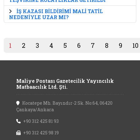
İŞ KAZASI BİLDİRİMİ MALİ TATİL
NEDENİYLE UZAR MI?
1
2
3
4
5
6
7
8
9
10
Maliye Postası Gazetecilik Yayıncılık
Matbaacılık Ltd. Şti.
Kocatepe Mh. Bayındır-2 Sk. No:64, 06420
Çankaya/Ankara
+90 312 425 81 93
+90 312 425 98 19