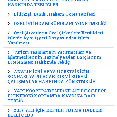
HAKKINDA TEBLİĞLER
Bilirkişi, Tanık , Hakem Ücret Tarifesi
ÖZEL İSTİHDAM BÜROLARI YÖNETMELİĞİ
Özel Şirketlerin Özel Şirketlere Verdikleri
İşlerde Aynı İşyeri Dosyasından İşlem
Yapılması
Turizm Tesislerinin Yatırımcıları ve
İşletmecilerinin Hazine'ye Olan Borçlarının
Ertelenmesi Hakkında Tebliğ
ANALIK İZNİ VEYA ÜCRETSİZ İZİN
SONRASI YAPILACAK KISMİ SÜRELİ
ÇALIŞMALAR HAKKINDA YÖNETMELİK
YAPI KOOPERATİFLERİNE AİT BİLGİLERİN
ELEKTRONİK ORTAMDA KAYDINA DAİR
TEBLİĞ
2017 YILI İÇİN DEFTER TUTMA HADLERİ
BELLİ OLDU