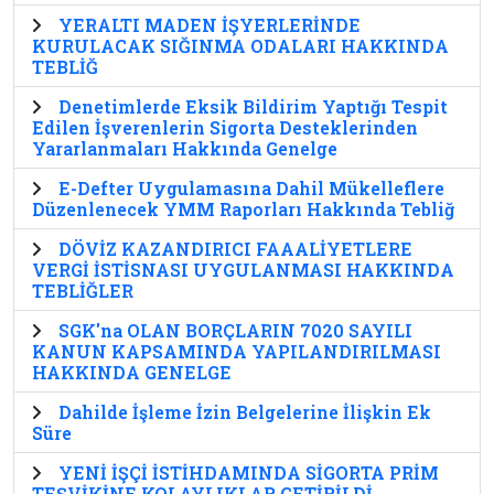
YERALTI MADEN İŞYERLERİNDE
KURULACAK SIĞINMA ODALARI HAKKINDA
TEBLİĞ
Denetimlerde Eksik Bildirim Yaptığı Tespit
Edilen İşverenlerin Sigorta Desteklerinden
Yararlanmaları Hakkında Genelge
E-Defter Uygulamasına Dahil Mükelleflere
Düzenlenecek YMM Raporları Hakkında Tebliğ
DÖVİZ KAZANDIRICI FAAALİYETLERE
VERGİ İSTİSNASI UYGULANMASI HAKKINDA
TEBLİĞLER
SGK'na OLAN BORÇLARIN 7020 SAYILI
KANUN KAPSAMINDA YAPILANDIRILMASI
HAKKINDA GENELGE
Dahilde İşleme İzin Belgelerine İlişkin Ek
Süre
YENİ İŞÇİ İSTİHDAMINDA SİGORTA PRİM
TEŞVİKİNE KOLAYLIKLAR GETİRİLDİ