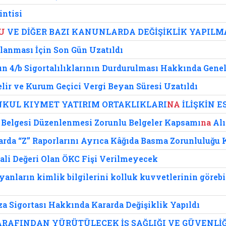
intisi
U
VE DİĞER BAZI KANUNLARDA DEĞİŞİKLİK YAPILM
alanması İçin Son Gün Uzatıldı
ın 4/b Sigortalılıklarının Durdurulması Hakkında Gene
elir ve Kurum Geçici Vergi Beyan Süresi Uzatıldı
MENKUL KIYMET YATIRIM ORTAKLIKLARI
NA
İLİŞKİN E
 Belgesi Düzenlenmesi Zorunlu Belgeler Kapsamı
na
Alı
rda “Z” Raporlarını Ayrıca Kâğıda Basma Zorunluluğu K
Mali Değeri Olan ÖKC Fişi Verilmeyecek
ayanların kimlik bilgilerini kolluk kuvvetlerinin görebi
za Sigortası Hakkında Kararda Değişiklik Yapıldı
TARAFINDAN YÜRÜTÜLECEK İŞ SAĞLIĞI VE GÜVENLİĞ