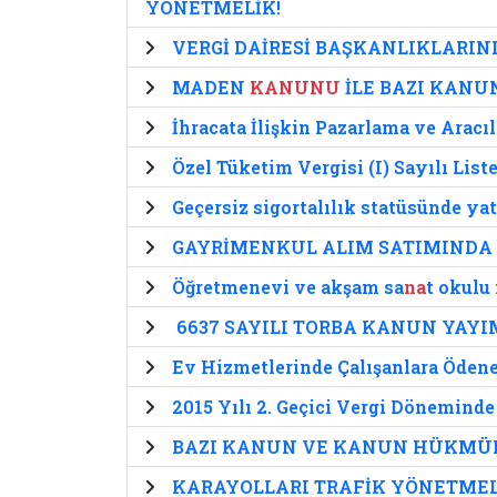
YÖNETMELİK!
VERGİ DAİRESİ BAŞKANLIKLARIN
MADEN
KANUNU
İLE BAZI KANU
İhracata İlişkin Pazarlama ve Aracı
Özel Tüketim Vergisi (I) Sayılı Lis
Geçersiz sigortalılık statüsünde yat
GAYRİMENKUL ALIM SATIMINDA V
Öğretmenevi ve akşam sa
na
t okulu 
6637 SAYILI TORBA KANUN YAY
Ev Hizmetlerinde Çalışanlara Ödenen
2015 Yılı 2. Geçici Vergi Dönemind
BAZI KANUN VE KANUN HÜKMÜ
KARAYOLLARI TRAFİK YÖNETMELİ