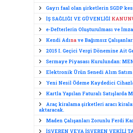
Gayrı faal olan şirketlerin SGDP kes
İŞ SAĞLIĞI VE GÜVENLİĞİ
KANUN
e-Defterlerin Oluşturulması ve İmz
Kendi Adı
na
ve Bağımsız Çalışanlar
2015 I. Geçici Vergi Dönemine Ait G
Sermaye Piyasası Kurulundan: 
Elektronik Ürün Senedi Alım Satım
Yeni Nesil Ödeme Kaydedici Cihazla
Kartla Yapılan Faturalı Satışlarda 
Araç kiralama şirketleri aracı kiral
aktaracak.
Maden Çalışanları Zorunlu Ferdi Ka
İŞVEREN VEYA İŞVEREN VEKİLİ 