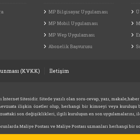
ra
MP Bilgisayar Uygulaması
Ü
MP Mobil Uygulaması
M
MP Wep Uygulaması
E
Abonelik Başvurusu
S
orunması (KVKK)
İletişim
nternet Sitesidir. Sitede yazılı olan soru-cevap, yazı, makale,haber
evzuata ilişkin özetler olup, herhangi bir kimseyi veya kuruluşu b
attaki son değişiklikleri, ilgili kuruluşun en son uygulamalarını, ilg
 sorunlarda Maliye Postası ve Maliye Postası uzmanları herhangi bir 