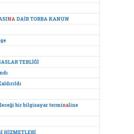
ASI
NA
DAİR TORBA KANUN
lge
SASLAR TEBLİĞİ
ndı
aldırıldı
leceği bir bilgisayar termi
na
line
İ HİZMETLERİ