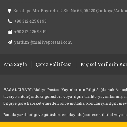
Kocatepe Mh. Bayındır-2 Sk. No:64, 06420 Çankaya/Anka
+90 312 425 81 93
+90 312 425 98 19
yardim@maliyepostasi.com
Ana Sayfa
Çerez Politikası
Kişisel Verilerin K
YASAL UYARI:
Maliye Postası Yayınlarının Bilgi Sağlamak Amaçlı İ
tavsiye niteliğindeki görüşleri veya ilgili tarihte yayımlanmış m
bilgiye göre hareket etmeden önce mutlaka, konularıyla ilgili mevzu
Burada yazılı bilgi ve görüşlerden olayı doğabilecek ihtilaf veya