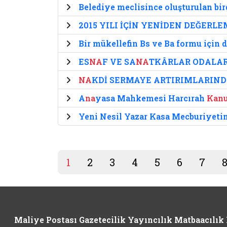
Belediye meclisince oluşturulan bi
2015 YILI İÇİN YENİDEN DEĞERL
Bir mükellefin Bs ve Ba formu için 
ES
NA
F VE SA
NA
TKÂRLAR ODALARI
NA
KDİ SERMAYE ARTIRIMLARIND
A
na
yasa Mahkemesi Harcırah
Kan
Yeni Nesil Yazar Kasa Mecburiyetin
1
2
3
4
5
6
7
Maliye Postası Gazetecilik Yayıncılık Matbaacılık L