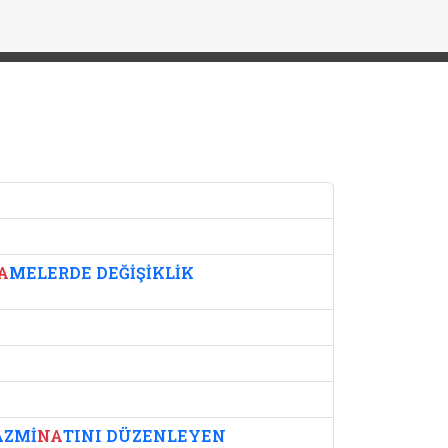
A
MELERDE DEĞİŞİKLİK
AZMİ
NA
TINI DÜZENLEYEN