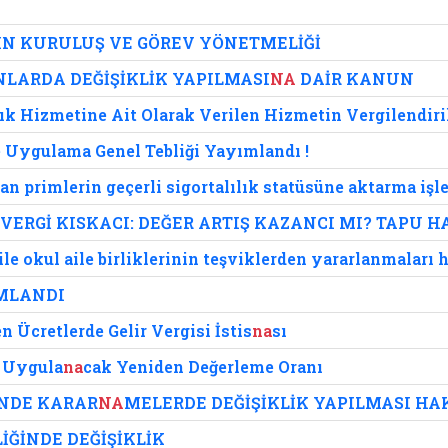
IN KURULUŞ VE GÖREV YÖNETMELİĞİ
NLARDA DEĞİŞİKLİK YAPILMASI
NA
DAİR KANUN
lık Hizmetine Ait Olarak Verilen Hizmetin Vergilendir
te Uygulama Genel Tebliği Yayımlandı !
an primlerin geçerli sigortalılık statüsüne aktarma işl
ERGİ KISKACI: DEĞER ARTIŞ KAZANCI MI? TAPU HA
ile okul aile birliklerinin teşviklerden yararlanmaları 
IMLANDI
 Ücretlerde Gelir Vergisi İstis
na
sı
e Uygula
na
cak Yeniden Değerleme Oranı
NDE KARAR
NA
MELERDE DEĞİŞİKLİK YAPILMASI HA
ĞİNDE DEĞİŞİKLİK