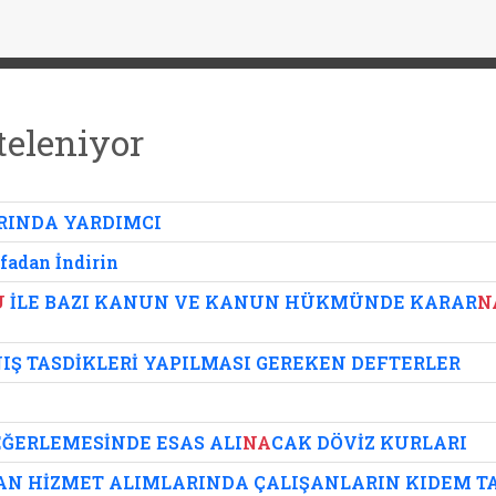
teleniyor
RINDA YARDIMCI
fadan İndirin
U
İLE BAZI KANUN VE KANUN HÜKMÜNDE KARAR
N
Ş TASDİKLERİ YAPILMASI GEREKEN DEFTERLER
DEĞERLEMESİNDE ESAS ALI
NA
CAK DÖVİZ KURLARI
LAN HİZMET ALIMLARINDA ÇALIŞANLARIN KIDEM T