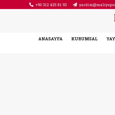
+90 312 425 81 93
yardim@maliyepos
ANASAYFA
KURUMSAL
YAY