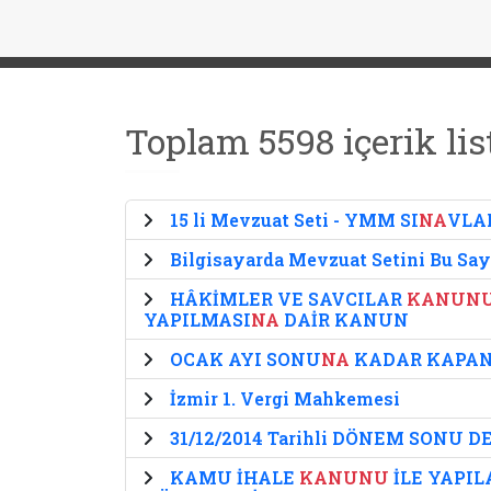
Toplam 5598 içerik lis
15 li Mevzuat Seti - YMM SI
NA
VLA
Bilgisayarda Mevzuat Setini Bu Say
HÂKİMLER VE SAVCILAR
KANUN
YAPILMASI
NA
DAİR KANUN
OCAK AYI SONU
NA
KADAR KAPANI
İzmir 1. Vergi Mahkemesi
31/12/2014 Tarihli DÖNEM SONU 
KAMU İHALE
KANUNU
İLE YAPI