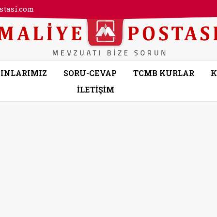
tasi.com
INLARIMIZ
SORU-CEVAP
TCMB KURLAR
K
İLETİŞİM