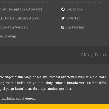
cret Hesaplama Araçları
Facebook
.B. Döviz Kurları Arşivi
Twitter
nflasyon Verileri
Instagram
oru-Cevap
©
Maliye Postası
 ve diğer bütün bilgiler Maliye Postası'nın veya yazarların okurlara
ağlayıcı nitelikleri yoktur. Okuyucuların burada verilen her türlü
ili yargı kararlarını da araştırmaları gerekir.
sorumluluk kabul etmez.