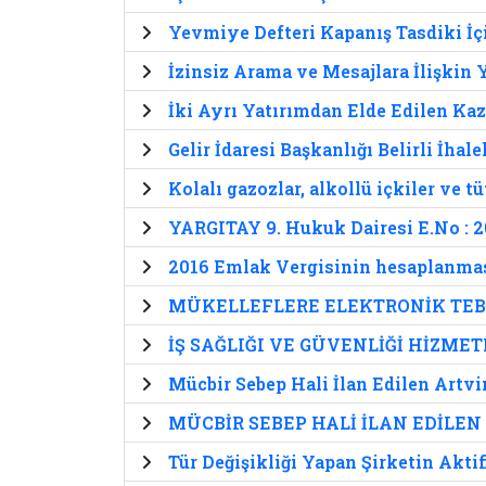
Yevmiye Defteri Kapanış Tasdiki İç
İzinsiz Arama ve Mesajlara İlişkin
İki Ayrı Yatırımdan Elde Edilen Ka
Gelir İdaresi Başkanlığı Belirli İhale
Kolalı gazozlar, alkollü içkiler ve
YARGITAY 9. Hukuk Dairesi E.No : 2
2016 Emlak Vergisinin hesaplanmas
MÜKELLEFLERE ELEKTRONİK TEBL
İŞ SAĞLIĞI VE GÜVENLİĞİ HİZME
Mücbir Sebep Hali İlan Edilen Artvi
MÜCBİR SEBEP HALİ İLAN EDİLEN
Tür Değişikliği Yapan Şirketin Akti