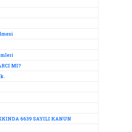
ilmesi
emleri
RCI MI?
hk.
KKINDA 6639 SAYILI KANUN