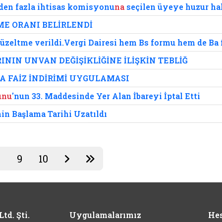
rden fazla ihtisas komisyonu
na
seçilen üyeye huzur h
EME ORANI BELİRLENDİ
düzeltme verildi.Vergi Dairesi hem Bs formu hem de Ba f
NIN UNVAN DEĞİŞİKLİĞİNE İLİŞKİN TEBLİĞ
A FAİZ İNDİRİMİ UYGULAMASI
unu
'nun 33. Maddesinde Yer Alan İbareyi İptal Etti
in Başlama Tarihi Uzatıldı
8
9
10
td. Şti.
Uygulamalarımız
Hes