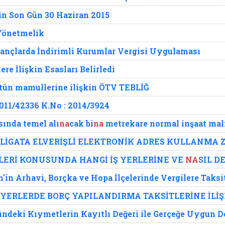
in Son Gün 30 Haziran 2015
 Yönetmelik
zançlarda İndirimli Kurumlar Vergisi Uygulaması
lere İlişkin Esasları Belirledi
 tütün mamullerine ilişkin ÖTV TEBLİĞ
011/42336 K.No : 2014/3924
ında temel alı
na
cak bi
na
metrekare normal inşaat maliy
İGATA ELVERİŞLİ ELEKTRONİK ADRES KULLANMA 
TLERİ KONUSUNDA HANGİ İŞ YERLERİNE VE
NA
SIL 
n'in Arhavi, Borçka ve Hopa İlçelerinde Vergilere Taks
 YERLERDE BORÇ YAPILANDIRMA TAKSİTLERİNE İLİŞ
findeki Kıymetlerin Kayıtlı Değeri ile Gerçeğe Uygun D