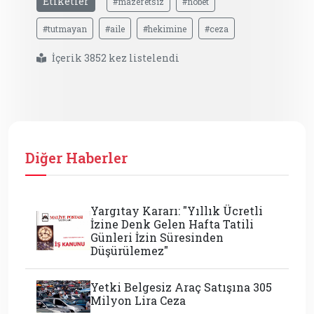
Etiketler
#mazeretsiz
#nöbet
#tutmayan
#aile
#hekimine
#ceza
İçerik 3852 kez listelendi
Diğer Haberler
Yargıtay Kararı: "Yıllık Ücretli
İzine Denk Gelen Hafta Tatili
Günleri İzin Süresinden
Düşürülemez"
Yetki Belgesiz Araç Satışına 305
Milyon Lira Ceza