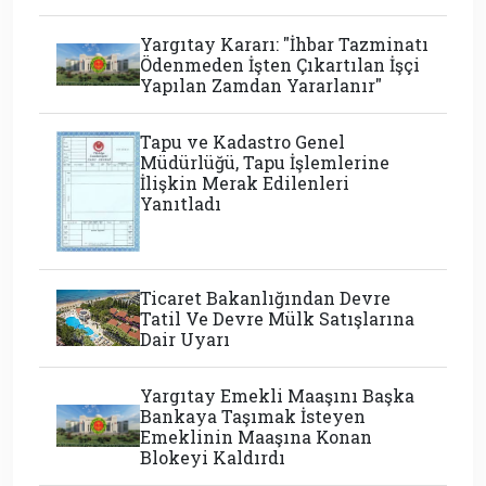
Yargıtay Kararı: "İhbar Tazminatı
Ödenmeden İşten Çıkartılan İşçi
Yapılan Zamdan Yararlanır"
Tapu ve Kadastro Genel
Müdürlüğü, Tapu İşlemlerine
İlişkin Merak Edilenleri
Yanıtladı
Ticaret Bakanlığından Devre
Tatil Ve Devre Mülk Satışlarına
Dair Uyarı
Yargıtay Emekli Maaşını Başka
Bankaya Taşımak İsteyen
Emeklinin Maaşına Konan
Blokeyi Kaldırdı