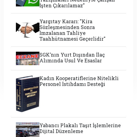
İşten Çıkarılamaz"
Yargıtay Kararı: "Kira
Sözleşmesinden Sonra
İmzalanan Tahliye
Taahhütnamesi Geçerlidir"
SGK’nın Yurt Dışından İlaç
Alımında Usul Ve Esaslar
Kadın Kooperatiflerine Nitelikli
Personel İstihdamı Desteği
Yabancı Plakalı Taşıt İşlemlerine
Dijital Düzenleme