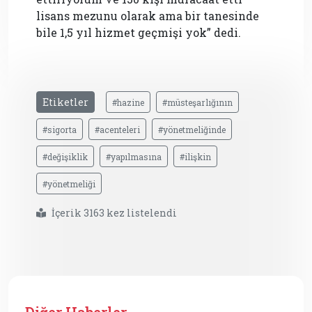
lisans mezunu olarak ama bir tanesinde
bile 1,5 yıl hizmet geçmişi yok” dedi.
Etiketler
#hazine
#müsteşarlığının
#sigorta
#acenteleri
#yönetmeliğinde
#değişiklik
#yapılmasına
#ilişkin
#yönetmeliği
İçerik 3163 kez listelendi