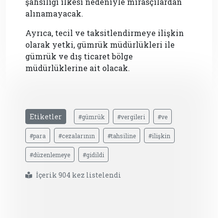
şahsiliği ilkesi nedeniyle mirasçılardan
alınamayacak.
Ayrıca, tecil ve taksitlendirmeye ilişkin
olarak yetki, gümrük müdürlükleri ile
gümrük ve dış ticaret bölge
müdürlüklerine ait olacak.
Etiketler
#gümrük
#vergileri
#ve
#para
#cezalarının
#tahsiline
#ilişkin
#düzenlemeye
#gidildi
İçerik 904 kez listelendi