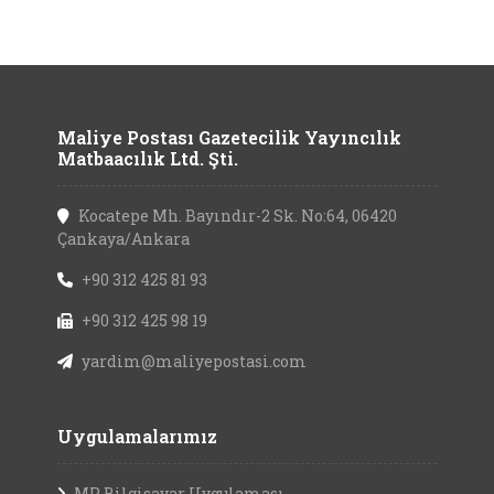
Maliye Postası Gazetecilik Yayıncılık
Matbaacılık Ltd. Şti.
Kocatepe Mh. Bayındır-2 Sk. No:64, 06420
Çankaya/Ankara
+90 312 425 81 93
+90 312 425 98 19
yardim@maliyepostasi.com
Uygulamalarımız
MP Bilgisayar Uygulaması