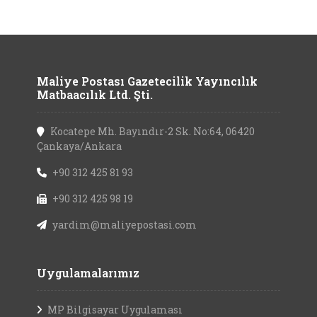
Maliye Postası Gazetecilik Yayıncılık
Matbaacılık Ltd. Şti.
Kocatepe Mh. Bayındır-2 Sk. No:64, 06420
Çankaya/Ankara
+90 312 425 81 93
+90 312 425 98 19
yardim@maliyepostasi.com
Uygulamalarımız
MP Bilgisayar Uygulaması