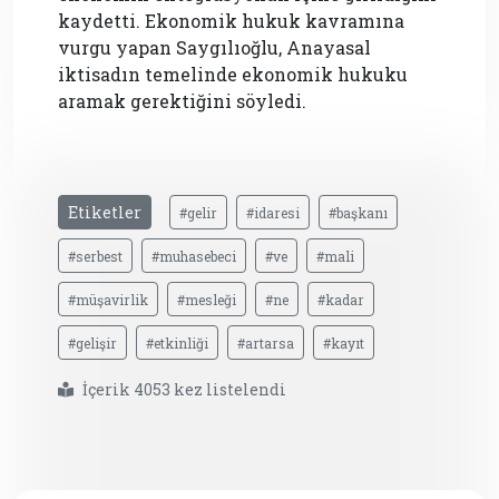
kaydetti. Ekonomik hukuk kavramına
vurgu yapan Saygılıoğlu, Anayasal
iktisadın temelinde ekonomik hukuku
aramak gerektiğini söyledi.
Etiketler
#gelir
#idaresi
#başkanı
#serbest
#muhasebeci
#ve
#mali
#müşavirlik
#mesleği
#ne
#kadar
#gelişir
#etkinliği
#artarsa
#kayıt
İçerik 4053 kez listelendi