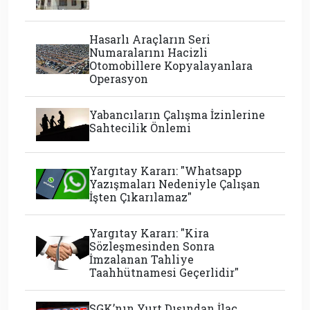
Hasarlı Araçların Seri
Numaralarını Hacizli
Otomobillere Kopyalayanlara
Operasyon
Yabancıların Çalışma İzinlerine
Sahtecilik Önlemi
Yargıtay Kararı: "Whatsapp
Yazışmaları Nedeniyle Çalışan
İşten Çıkarılamaz"
Yargıtay Kararı: "Kira
Sözleşmesinden Sonra
İmzalanan Tahliye
Taahhütnamesi Geçerlidir"
SGK’nın Yurt Dışından İlaç